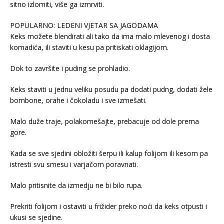
sitno izlomiti, više ga izmrviti.
POPULARNO: LEDENI VJETAR SA JAGODAMA
Keks možete blendirati ali tako da ima malo mlevenog i dosta
komadića, ili staviti u kesu pa pritiskati oklagijom.
Dok to završite i puding se prohladio.
Keks staviti u jednu veliku posudu pa dodati pudng, dodati žele
bombone, orahe i čokoladu i sve izmešati.
Malo duže traje, polakomešajte, prebacuje od dole prema
gore.
Kada se sve sjedini obložiti šerpu ili kalup folijom ili kesom pa
istresti svu smesu i varjačom poravnati.
Malo pritisnite da izmedju ne bi bilo rupa.
Prekriti folijom i ostaviti u frižider preko noći da keks otpusti i
ukusi se sjedine.