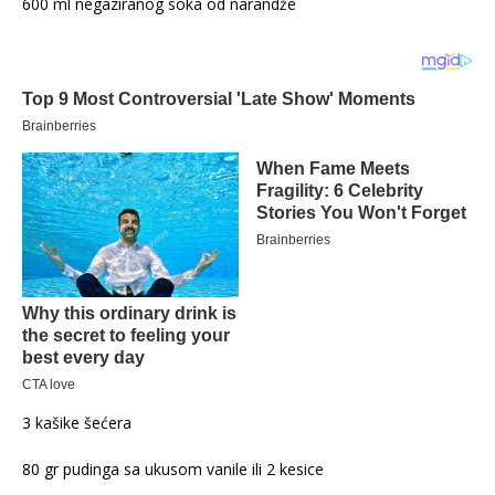
600 ml negaziranog soka od narandže
3 kašike šećera
80 gr pudinga sa ukusom vanile ili 2 kesice