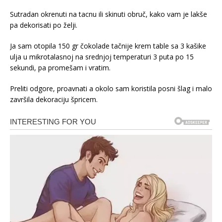
Sutradan okrenuti na tacnu ili skinuti obruč, kako vam je lakše
pa dekorisati po želji.
Ja sam otopila 150 gr čokolade tačnije krem table sa 3 kašike
ulja u mikrotalasnoj na srednjoj temperaturi 3 puta po 15
sekundi, pa promešam i vratim.
Preliti odgore, proavnati a okolo sam koristila posni šlag i malo
završila dekoraciju špricem.