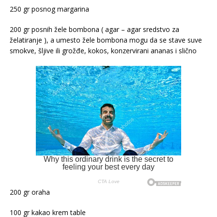
250 gr posnog margarina
200 gr posnih žele bombona ( agar – agar sredstvo za
želatiranje ), a umesto žele bombona mogu da se stave suve
smokve, šljive ili grožđe, kokos, konzervirani ananas i slično
200 gr oraha
100 gr kakao krem table