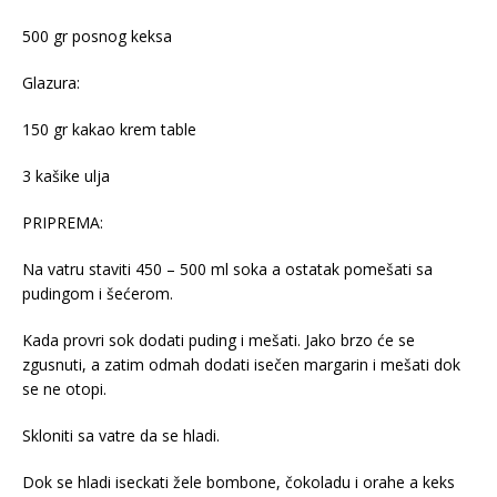
500 gr posnog keksa
Glazura:
150 gr kakao krem table
3 kašike ulja
PRIPREMA:
Na vatru staviti 450 – 500 ml soka a ostatak pomešati sa
pudingom i šećerom.
Kada provri sok dodati puding i mešati. Jako brzo će se
zgusnuti, a zatim odmah dodati isečen margarin i mešati dok
se ne otopi.
Skloniti sa vatre da se hladi.
Dok se hladi iseckati žele bombone, čokoladu i orahe a keks