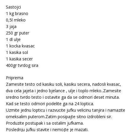
Sastojci
1 kg brasno
0,5l mleko
3 jaja
250 gr puter
1 dl ulje
1 kocka kvasac
1 kasika sol
1 kasika secer
400gr tvrdog sira
Priprema
Zamesite testo od kasiku soli, kasiku secera, nadosli kvasac,
dva cela jajeta i jedno bjelance , ulje i toplo mleko..Zamesite
sredno tvrdo testo i ostavite ga da se odmori deset minuta.
Kad se testo odmori podelite ga na 24 loptica.
Uzmite jednu lopticu i razvucite jufku velicinu tanjira i namazite
omeksalim puterom.Zatim posipajte sitno izdrobleni sir.
Produzite postupak i sa ostalim jufkama.
Poslednju jufku stavite i nemojte je mazati.