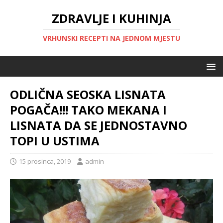
ZDRAVLJE I KUHINJA
VRHUNSKI RECEPTI NA JEDNOM MJESTU
ODLIČNA SEOSKA LISNATA
POGAČA!!! TAKO MEKANA I
LISNATA DA SE JEDNOSTAVNO
TOPI U USTIMA
15 prosinca, 2019
admin