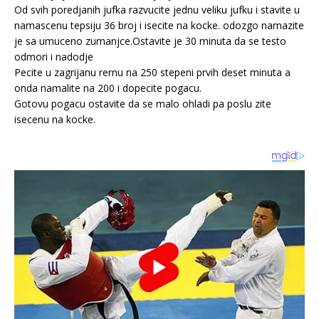
Od svih poredjanih jufka razvucite jednu veliku jufku i stavite u
namascenu tepsiju 36 broj i isecite na kocke. odozgo namazite
je sa umuceno zumanjce.Ostavite je 30 minuta da se testo
odmori i nadodje
Pecite u zagrijanu rernu na 250 stepeni prvih deset minuta a
onda namalite na 200 i dopecite pogacu.
Gotovu pogacu ostavite da se malo ohladi pa poslu zite
isecenu na kocke.