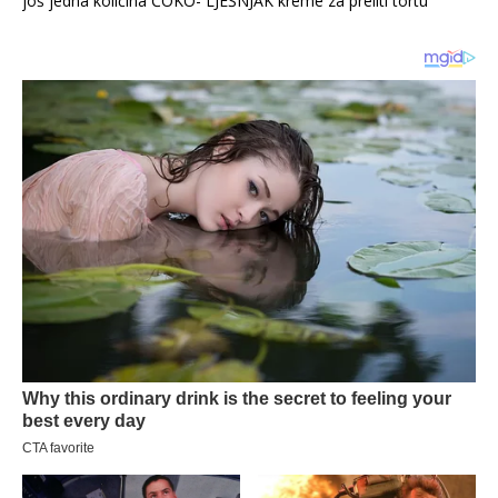
još jedna količina ČOKO- LJEŠNJAK kreme za preliti tortu