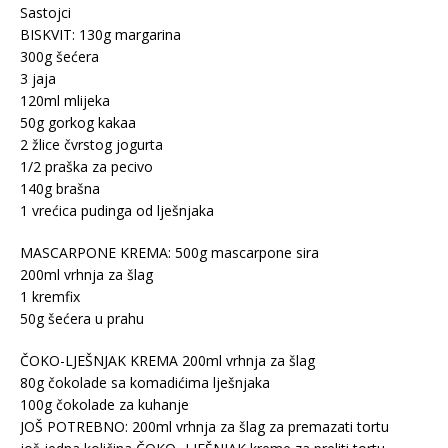
Sastojci
BISKVIT: 130g margarina
300g šećera
3 jaja
120ml mlijeka
50g gorkog kakaa
2 žlice čvrstog jogurta
1/2 praška za pecivo
140g brašna
1 vrećica pudinga od lješnjaka
MASCARPONE KREMA: 500g mascarpone sira
200ml vrhnja za šlag
1 kremfix
50g šećera u prahu
ČOKO-LJEŠNJAK KREMA 200ml vrhnja za šlag
80g čokolade sa komadićima lješnjaka
100g čokolade za kuhanje
JOŠ POTREBNO: 200ml vrhnja za šlag za premazati tortu