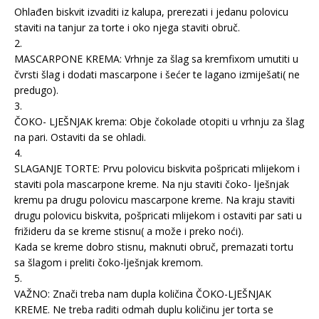
Ohlađen biskvit izvaditi iz kalupa, prerezati i jedanu polovicu
staviti na tanjur za torte i oko njega staviti obruč.
2.
MASCARPONE KREMA: Vrhnje za šlag sa kremfixom umutiti u
čvrsti šlag i dodati mascarpone i šećer te lagano izmiješati( ne
predugo).
3.
ČOKO- LJEŠNJAK krema: Obje čokolade otopiti u vrhnju za šlag
na pari. Ostaviti da se ohladi.
4.
SLAGANJE TORTE: Prvu polovicu biskvita pošpricati mlijekom i
staviti pola mascarpone kreme. Na nju staviti čoko- lješnjak
kremu pa drugu polovicu mascarpone kreme. Na kraju staviti
drugu polovicu biskvita, pošpricati mlijekom i ostaviti par sati u
frižideru da se kreme stisnu( a može i preko noći).
Kada se kreme dobro stisnu, maknuti obruč, premazati tortu
sa šlagom i preliti čoko-lješnjak kremom.
5.
VAŽNO: Znači treba nam dupla količina ČOKO-LJEŠNJAK
KREME. Ne treba raditi odmah duplu količinu jer torta se