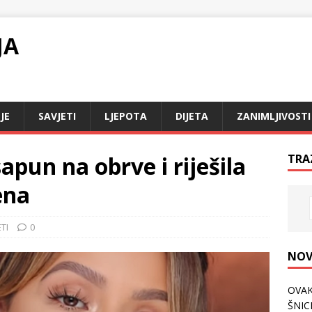
JA
JE
SAVJETI
LJEPOTA
DIJETA
ZANIMLJIVOSTI
sapun na obrve i riješila
TRA
ena
TI
0
NOV
OVAK
ŠNICL