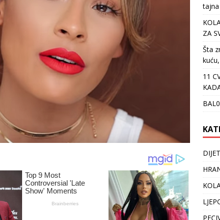
tajna
KOLA
ZA S
Šta z
kuću,
11 C
KADA
BAL0
KAT
DIJE
HRAN
KOLA
LJEP
PECI