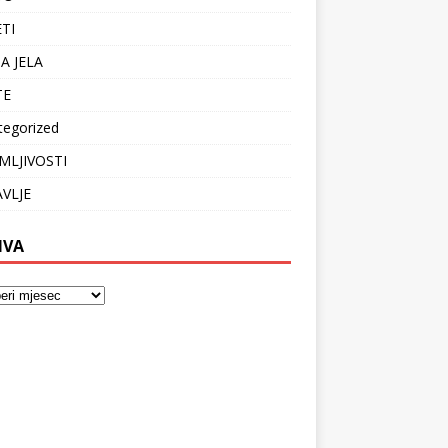
ETI
A JELA
TE
tegorized
MLJIVOSTI
VLJE
IVA