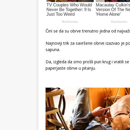
Čini se da su obrve trenutno jedna od najvažnij
Najnoviji trik za savršene obrve izazvao je 
sapuna.
Da, izgleda da smo prošli pun krug i vratili 
paperjaste obrve u pitanju.