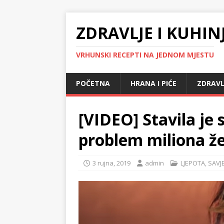
ZDRAVLJE I KUHIN
VRHUNSKI RECEPTI NA JEDNOM MJESTU
POČETNA
HRANA I PIĆE
ZDRAVL
[VIDEO] Stavila je 
problem miliona ž
3 rujna, 2019
admin
LJEPOTA
,
SAVJE