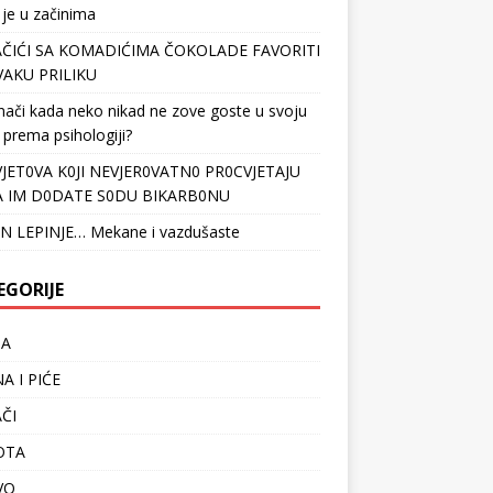
 je u začinima
ČIĆI SA KOMADIĆIMA ČOKOLADE FAVORITI
VAKU PRILIKU
nači kada neko nikad ne zove goste u svoju
 prema psihologiji?
VJET0VA K0JI NEVJER0VATN0 PR0CVJETAJU
 IM D0DATE S0DU BIKARB0NU
N LEPINJE… Mekane i vazdušaste
EGORIJE
TA
A I PIĆE
ČI
OTA
VO