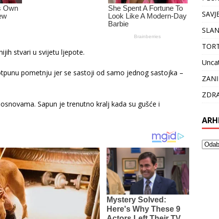
SAVJ
SLAN
TOR
ih stvari u svijetu ljepote.
Unca
potpunu pometnju jer se sastoji od samo jednog sastojka –
ZANI
ZDRA
se osnovama. Sapun je trenutno kralj kada su gušće i
ARH