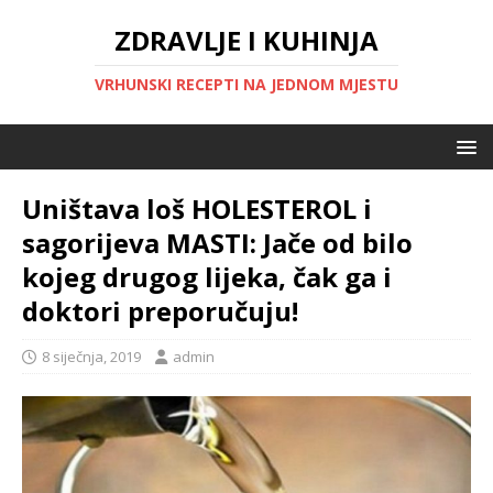
ZDRAVLJE I KUHINJA
VRHUNSKI RECEPTI NA JEDNOM MJESTU
Uništava loš HOLESTEROL i
sagorijeva MASTI: Jače od bilo
kojeg drugog lijeka, čak ga i
doktori preporučuju!
8 siječnja, 2019
admin