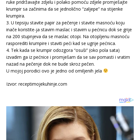
ruke pridržavajte zdjelu i polako pomoću zdjele promješajte
krumpir sa začinima da se jednolično “zaljepe” na stijenke
krumpira.
3. U tepsiju stavite papir za pečenje i stavite masnoću koju
inače koristite-ja stavim maslac i stavim u pećnicu dok se grije
na 200 stupnjeva da se maslac otopi. Na otopljenu masnoću
rasporediti krumpire i staviti peći kad se ugrije pećnica.
4. Tek kada se krumpir odozgora “osuši” (oko pola sata)
izvadim ga iz pećnice i promješam da se sav pomasti i vratim
nazad na pečenje dok ne bude skroz pečen.
U mojoj porodici ovo je jedno od omiljenih jela
Izvor: receptimojekuhinje.com