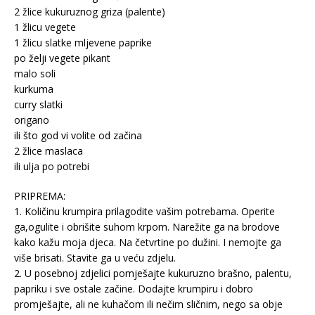
2 žlice kukuruznog griza (palente)
1 žlicu vegete
1 žlicu slatke mljevene paprike
po želji vegete pikant
malo soli
kurkuma
curry slatki
origano
ili što god vi volite od začina
2 žlice maslaca
ili ulja po potrebi
PRIPREMA:
1. Količinu krumpira prilagodite vašim potrebama. Operite
ga,ogulite i obrišite suhom krpom. Narežite ga na brodove
kako kažu moja djeca. Na četvrtine po dužini. I nemojte ga
više brisati. Stavite ga u veću zdjelu.
2. U posebnoj zdjelici pomješajte kukuruzno brašno, palentu,
papriku i sve ostale začine. Dodajte krumpiru i dobro
promješajte, ali ne kuhačom ili nečim sličnim, nego sa obje