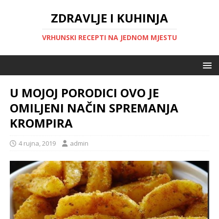
ZDRAVLJE I KUHINJA
VRHUNSKI RECEPTI NA JEDNOM MJESTU
U MOJOJ PORODICI OVO JE
OMILJENI NAČIN SPREMANJA
KROMPIRA
4 rujna, 2019
admin