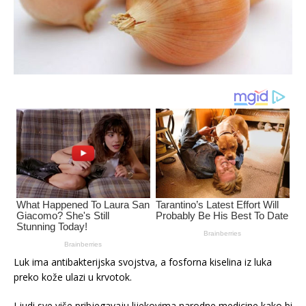
Luk ima antibakterijska svojstva, a fosforna kiselina iz luka
preko kože ulazi u krvotok.
Ljudi sve više pribjegavaju lijekovima narodne medicine kako bi