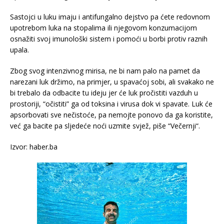
Sastojci u luku imaju i antifungalno dejstvo pa ćete redovnom
upotrebom luka na stopalima ili njegovom konzumacijom
osnažiti svoj imunološki sistem i pomoći u borbi protiv raznih
upala.
Zbog svog intenzivnog mirisa, ne bi nam palo na pamet da
narezani luk držimo, na primjer, u spavaćoj sobi, ali svakako ne
bi trebalo da odbacite tu ideju jer će luk pročistiti vazduh u
prostoriji, “očistiti” ga od toksina i virusa dok vi spavate. Luk će
apsorbovati sve nečistoće, pa nemojte ponovo da ga koristite,
već ga bacite pa sljedeće noći uzmite svjež, piše “Večernji“.
Izvor: haber.ba