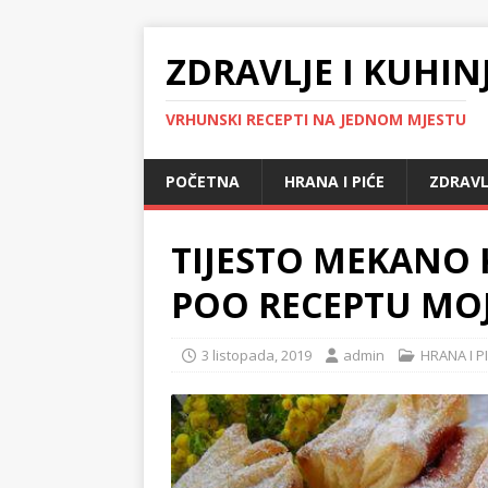
ZDRAVLJE I KUHIN
VRHUNSKI RECEPTI NA JEDNOM MJESTU
POČETNA
HRANA I PIĆE
ZDRAVL
TIJESTO MEKANO
POO RECEPTU MO
3 listopada, 2019
admin
HRANA I P