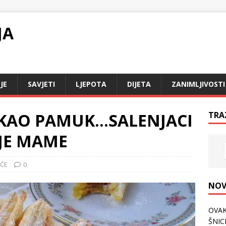
JA
JE
SAVJETI
LJEPOTA
DIJETA
ZANIMLJIVOSTI
 KAO PAMUK…SALENJACI
TRA
JE MAME
IĆE
0
NOV
OVAK
ŠNICL