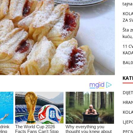
tajna
KOLA
ZA S
Šta z
kuću,
11 C
KADA
BAL0
KAT
DIJE
HRAN
KOLA
LJEP
PECI