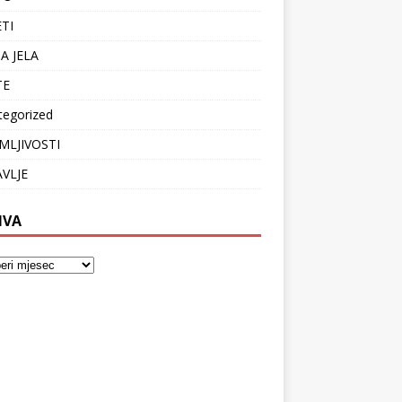
ETI
A JELA
TE
tegorized
MLJIVOSTI
VLJE
IVA