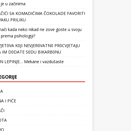
 je u začinima
ČIĆI SA KOMADIĆIMA ČOKOLADE FAVORITI
VAKU PRILIKU
nači kada neko nikad ne zove goste u svoju
 prema psihologiji?
VJET0VA K0JI NEVJER0VATN0 PR0CVJETAJU
 IM D0DATE S0DU BIKARB0NU
N LEPINJE… Mekane i vazdušaste
EGORIJE
TA
A I PIĆE
ČI
OTA
VO