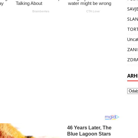
SAVJ
SLAN
TOR
Unca
ZANI
ZDRA
ARH