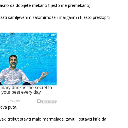
 brašno da dobijete mekano tijesto (ne premekano).
azati samljevenim salom(može i margarin) i tijesto preklopiti
 dva puta.
aki trokut staviti malo marmelade, zaviti i ostaviti kifle da