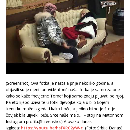
(Screenshot) Ova fotka je nastala prije nekoliko godina, a
objavili su je njeni fanovi.Matorić naš… fotka je samo za one
kako se kaže “nevjerne Tome” koji samo znaju pljuvati po njoj.
Pa eto lijepo uživajte u fotki djevojke koja u bilo kojem
trenutku može izgledati kako hoće, a jedino bitno je što je
čovjek bila uijvek i biće. Srce naše malo… – stoji na Matorinom
Instagram profilu.(Screenshot) A ovako danas
izgleda:
https://youtu.be/hsfXRC2yW-c
(Foto: Srbija Danas)