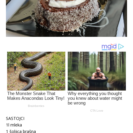
SASTOJCI
1l mleka
1 šoljica brašna