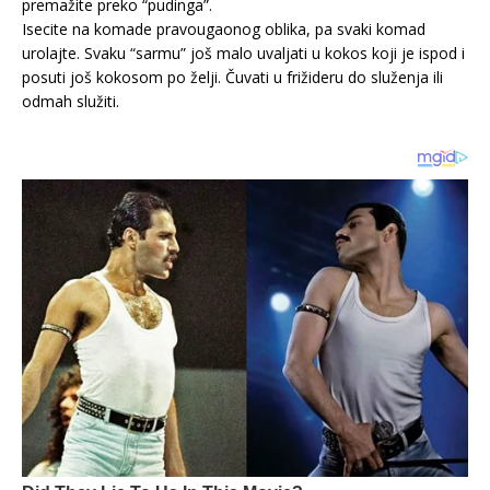
premažite preko “pudinga”.
Isecite na komade pravougaonog oblika, pa svaki komad
urolajte. Svaku “sarmu” još malo uvaljati u kokos koji je ispod i
posuti još kokosom po želji. Čuvati u frižideru do služenja ili
odmah služiti.