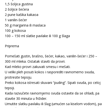
1,5 šoljica gustina
2 šoljice šećera
2 pune kašika kakaoa
1 vanilin-šećer
50 g margarina ili maslaca
100 g kokosa
100 – 150 ml slatke pavlake ili 100 g šlaga
Priprema
Pomešati gustin, brašno, šećer, kakao, vanilin-šećer i 250 –
300 ml mleka. Ostatak staviti da provri.
Kad mleko provri zakuvati smesu i mešati.
U veliki pleh posuti kokos i rasporediti ravnomerno svuda,
protresite tepsiju.
Preko kokosa istresati skuvani “puding”. Sipati svuda, po celoj
tepsiji.
Kada razvučete ravnomjerno svuda ostavite da se ohladi, pa
stavite 30 minuta u frižider.
Umutite slatku pavlaku ili šlag (umućen sa kiselom vodom), pa