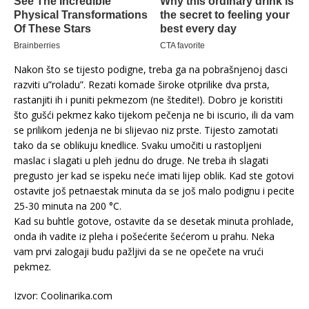
Nakon što se tijesto podigne, treba ga na pobrašnjenoj dasci
razviti u”roladu”. Rezati komade široke otprilike dva prsta,
rastanjiti ih i puniti pekmezom (ne štedite!). Dobro je koristiti
što gušći pekmez kako tijekom pečenja ne bi iscurio, ili da vam
se prilikom jedenja ne bi slijevao niz prste. Tijesto zamotati
tako da se oblikuju knedlice. Svaku umočiti u rastopljeni
maslac i slagati u pleh jednu do druge. Ne treba ih slagati
pregusto jer kad se ispeku neće imati lijep oblik. Kad ste gotovi
ostavite još petnaestak minuta da se još malo podignu i pecite
25-30 minuta na 200 °C.
Kad su buhtle gotove, ostavite da se desetak minuta prohlade,
onda ih vadite iz pleha i pošećerite šećerom u prahu. Neka
vam prvi zalogaji budu pažljivi da se ne opečete na vrući
pekmez.
Izvor: Coolinarika.com