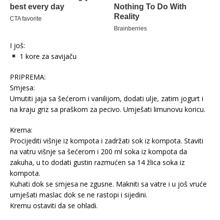
I još:
1 kore za savijaču
PRIPREMA:
Smjesa:
Umutiti jaja sa šećerom i vanilijom, dodati ulje, zatim jogurt i
na kraju griz sa praškom za pecivo. Umješati limunovu koricu.
Krema:
Procijediti višnje iz kompota i zadržati sok iz kompota. Staviti
na vatru višnje sa šećerom i 200 ml soka iz kompota da
zakuha, u to dodati gustin razmućen sa 14 žlica soka iz
kompota.
Kuhati dok se smjesa ne zgusne. Makniti sa vatre i u još vruće
umješati maslac dok se ne rastopi i sijedini.
Kremu ostaviti da se ohladi.