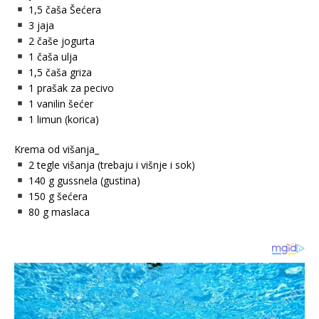
1,5 čaša Šećera
3 jaja
2 čaše jogurta
1 čaša ulja
1,5 čaša griza
1 prašak za pecivo
1 vanilin šećer
1 limun (korica)
Krema od višanja_
2 tegle višanja (trebaju i višnje i sok)
140 g gussnela (gustina)
150 g šećera
80 g maslaca