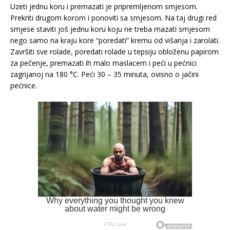
Uzeti jednu koru i premazati je pripremljenom smjesom.
Prekriti drugom korom i ponoviti sa smjesom. Na taj drugi red
smjese staviti još jednu koru koju ne treba mazati smjesom
nego samo na kraju kore “poredati” kremu od višanja i zarolati.
Završiti sve rolade, poredati rolade u tepsiju obloženu papirom
za pečenje, premazati ih malo maslacem i peći u pećnici
zagrijanoj na 180 °C. Peći 30 – 35 minuta, ovisno o jačini
pećnice.