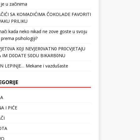
 je u začinima
ČIĆI SA KOMADIĆIMA ČOKOLADE FAVORITI
VAKU PRILIKU
nači kada neko nikad ne zove goste u svoju
 prema psihologiji?
VJET0VA K0JI NEVJER0VATN0 PR0CVJETAJU
 IM D0DATE S0DU BIKARB0NU
N LEPINJE… Mekane i vazdušaste
EGORIJE
TA
A I PIĆE
ČI
OTA
VO