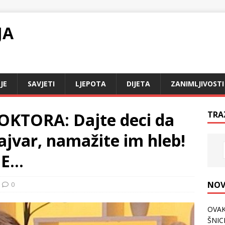
JA
JE
SAVJETI
LJEPOTA
DIJETA
ZANIMLJIVOSTI
KTORA: Dajte deci da
TRA
 ajvar, namažite im hleb!
NE…
NOV
0
OVAK
ŠNICL