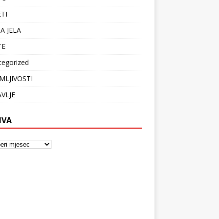
ETI
A JELA
TE
tegorized
MLJIVOSTI
VLJE
IVA