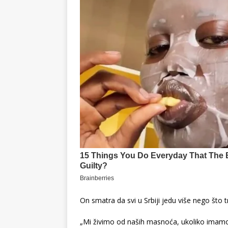
On smatra da svi u Srbiji jedu više nego što t
„Mi živimo od naših masnoća, ukoliko imamo 