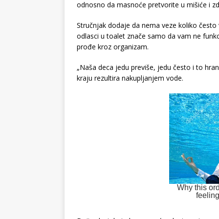
odnosno da masnoće pretvorite u mišiće i zdra
Stručnjak dodaje da nema veze koliko često v
odlasci u toalet znače samo da vam ne funk
prođe kroz organizam.
„Naša deca jedu previše, jedu često i to hran
kraju rezultira nakupljanjem vode.