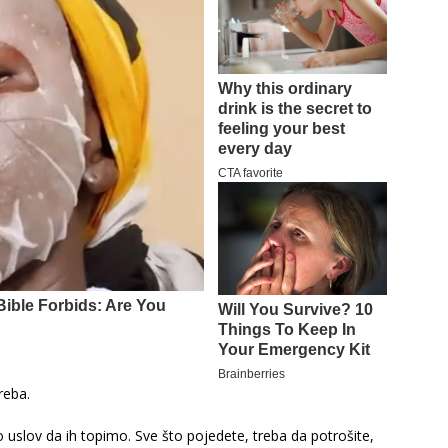
reba.
uslov da ih topimo. Sve što pojedete, treba da potrošite,