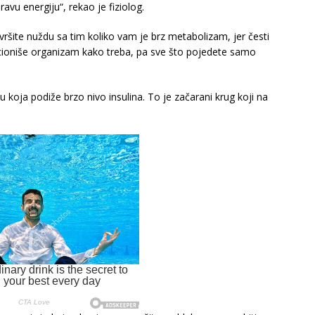
vu energiju“, rekao je fiziolog.
ršite nuždu sa tim koliko vam je brz metabolizam, jer česti
cioniše organizam kako treba, pa sve što pojedete samo
u koja podiže brzo nivo insulina. To je začarani krug koji na