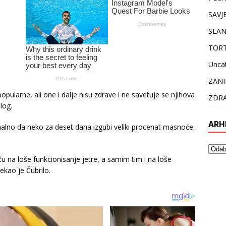
SAVJ
SLAN
TOR
Unca
ZANI
ularne, ali one i dalje nisu zdrave i ne savetuje se njihova
ZDRA
log.
ARH
malno da neko za deset dana izgubi veliki procenat masnoće.
ču na loše funkcionisanje jetre, a samim tim i na loše
rekao je Čubrilo.