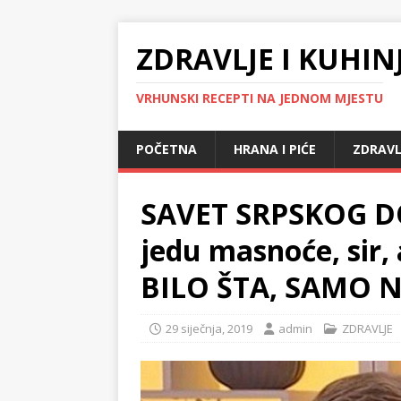
ZDRAVLJE I KUHIN
VRHUNSKI RECEPTI NA JEDNOM MJESTU
POČETNA
HRANA I PIĆE
ZDRAVL
SAVET SRPSKOG DO
jedu masnoće, sir,
BILO ŠTA, SAMO 
29 siječnja, 2019
admin
ZDRAVLJE