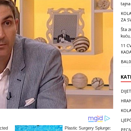
tajna
KOLA
ZA S
Šta z
kuću,
11 C
KADA
BAL0
KAT
DIJE
HRAN
KOLA
LJEP
PECI