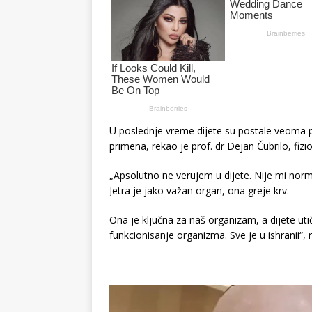
U poslednje vreme dijete su postale veoma pop
primena, rekao je prof. dr Dejan Čubrilo, fizio
„Apsolutno ne verujem u dijete. Nije mi nor
Jetra je jako važan organ, ona greje krv.
Ona je ključna za naš organizam, a dijete uti
funkcionisanje organizma. Sve je u ishranii“, 