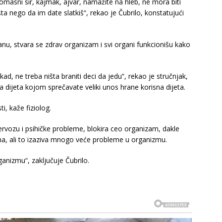
omasni sir, kajmak, ajvar, namažite na hleb, ne mora biti
o šta nego da im date slatkiš“, rekao je Čubrilo, konstatujući
nu, stvara se zdrav organizam i svi organi funkcionišu kako
, ne treba ništa braniti deci da jedu“, rekao je stručnjak,
ka dijeta kojom sprečavate veliki unos hrane korisna dijeta.
i, kaže fiziolog.
ervozu i psihičke probleme, blokira ceo organizam, dakle
ma, ali to izaziva mnogo veće probleme u organizmu.
anizmu“, zaključuje Čubrilo.