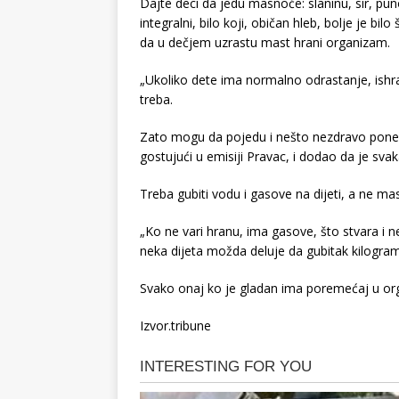
Dajte deci da jedu masnoće: slaninu, sir, pun
integralni, bilo koji, običan hleb, bolje je bil
da u dečjem uzrastu mast hrani organizam.
„Ukoliko dete ima normalno odrastanje, ishra
treba.
Zato mogu da pojedu i nešto nezdravo ponekad
gostujući u emisiji Pravac, i dodao da je sva
Treba gubiti vodu i gasove na dijeti, a ne mast
„Ko ne vari hranu, ima gasove, što stvara i n
neka dijeta možda deluje da gubitak kilogra
Svako onaj ko je gladan ima poremećaj u org
Izvor.tribune