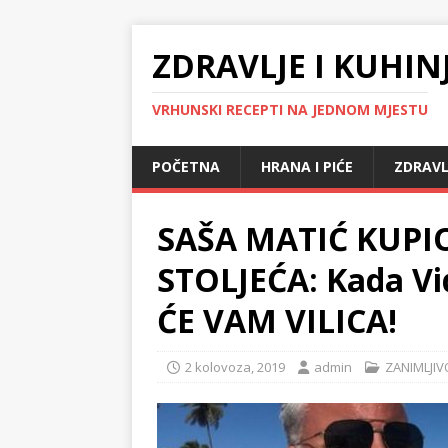
ZDRAVLJE I KUHIN
VRHUNSKI RECEPTI NA JEDNOM MJESTU
POČETNA
HRANA I PIĆE
ZDRAVL
SAŠA MATIĆ KUPIO
STOLJEĆA: Kada Vid
ĆE VAM VILICA!
2 kolovoza, 2019
admin
ZANIMLJIV