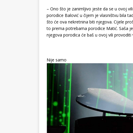
– Ono što je zanimljivo jeste da se u ovoj vil
porodice Balović u čijem je vlasništvu bila t
što će ova nekretnina biti njegova. Cijele pr
to prema potrebama porodice Matić. Saša je pr
njegova porodica će baš u ovoj vili provodit
Nije samo