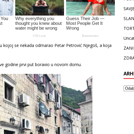
SAVJ
SLAN
TOR
Unca
 u kojoj se nekada odmarao Petar Petrović Njegoš, a koja
ZANI
ZDRA
ve godine prvi put boravio u novom domu.
ARH