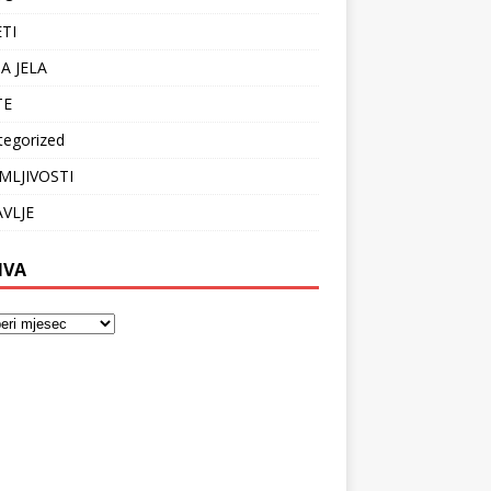
ETI
A JELA
TE
tegorized
MLJIVOSTI
VLJE
IVA