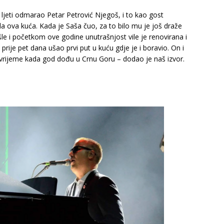
i ljeti odmarao Petar Petrović Njegoš, i to kao gost
ada ova kuća. Kada je Saša čuo, za to bilo mu je još draže
ošle i početkom ove godine unutrašnjost vile je renovirana i
ije pet dana ušao prvi put u kuću gdje je i boravio. On i
i vrijeme kada god dođu u Crnu Goru – dodao je naš izvor.