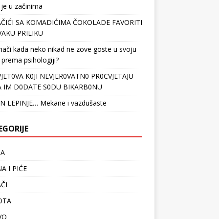
 je u začinima
ČIĆI SA KOMADIĆIMA ČOKOLADE FAVORITI
VAKU PRILIKU
nači kada neko nikad ne zove goste u svoju
 prema psihologiji?
VJET0VA K0JI NEVJER0VATN0 PR0CVJETAJU
 IM D0DATE S0DU BIKARB0NU
N LEPINJE… Mekane i vazdušaste
EGORIJE
TA
A I PIĆE
ČI
OTA
VO