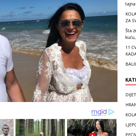
tajna
KOLA
ZA S
Šta z
kuću,
11 C
KADA
BAL0
KAT
DIJE
HRAN
KOLA
LJEP
PECI