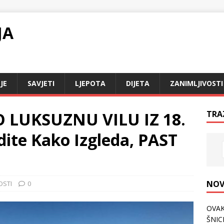
JA
JE
SAVJETI
LJEPOTA
DIJETA
ZANIMLJIVOSTI
 LUKSUZNU VILU IZ 18.
TRA
ite Kako Izgleda, PAST
NOV
OSTI
0
OVAK
ŠNICL