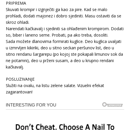
PRIPREMA
Skuvati krompir i izgnječiti ga kao za pire. Kad se malo
prohladi, dodati majonez i dobro sjediniti. Masu ostaviti da se
skroz ohladi.
Narendati kačkavalj i sjediniti sa ohlađenim krompirom. Dodati
so, biber i laneno seme. Probati, pa ako treba, dosoliti.
Sada možete dlanovima formirati kuglice. Deo kuglica uvaljati
u izmrvljen kikiriki, deo u sitno seckan peršunov list, deo u
sitno rendanu šargarepu (po kojoj ste pokapali limunov sok da
ne potamni), deo u prženi susam, a deo u krupno rendani
kačkavalj.
POSLUZIVANJE
Služiti na ovalu, na listu zelene salate. Vizuelni efekat
zagarantovan!