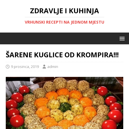
ZDRAVLJE I KUHINJA
VRHUNSKI RECEPTI NA JEDNOM MJESTU
ŠARENE KUGLICE OD KROMPIRA!!!
9 prosinca, 2019
admin