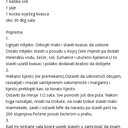
1 kašika soli
1 jaje
1 kocka svježeg kvasca
oko 30 dkg sala
Priprema
1.
Ugrijati mlijeko. Odvojiti malo i staviti kvasac da uskisne.
Ostalo mlijeko staviti u posudu u kojoj ćete mijesiti pa dodati
mineralnu vodu, šećer, sol, žumance i utučeno bjelance.U to
staviti uzašli kvasac i polako dodavati brašno da dobijete
2.
mekano tijesto (ne premekano).Ostaviti da udvostruči obujam,
razvaljati i mazati samljevenim salom(može i margarin) i
tijesto preklopiti kao za lisnato tijesto.
Ostaviti da miruje 1/2 sata. Sve ponoviti još dva puta. Nakon
toga razvaljati, rezati na trokute, na svaki trokut staviti malo
marmelade, zaviti i ostaviti kifle da narastu pa staviti peći na
200 stupnjeva.Pečene posuti šećerom u prahu.
3.
Kad mi nestane sala kojeg uvijek stavim u zamrzivač da imam