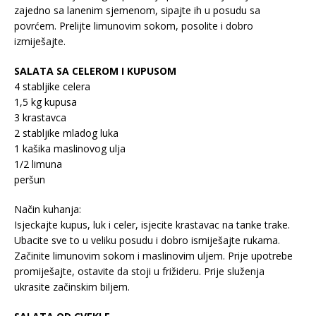
zajedno sa lanenim sjemenom, sipajte ih u posudu sa
povrćem. Prelijte limunovim sokom, posolite i dobro
izmiješajte.
SALATA SA CELEROM I KUPUSOM
4 stabljike celera
1,5 kg kupusa
3 krastavca
2 stabljike mladog luka
1 kašika maslinovog ulja
1/2 limuna
peršun
Način kuhanja:
Isjeckajte kupus, luk i celer, isjecite krastavac na tanke trake.
Ubacite sve to u veliku posudu i dobro ismiješajte rukama.
Začinite limunovim sokom i maslinovim uljem. Prije upotrebe
promiješajte, ostavite da stoji u frižideru. Prije služenja
ukrasite začinskim biljem.