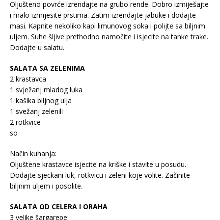
Oljušteno povrće izrendajte na grubo rende. Dobro izmiješajte
i malo izmijesite prstima. Zatim izrendajte jabuke i dodajte
masi. Kapnite nekoliko kapi limunovog soka i polijte sa biljnim
uljem. Suhe šljive prethodno namočite i isjecite na tanke trake.
Dodajte u salatu.
SALATA SA ZELENIMA
2 krastavca
1 svježanj mladog luka
1 kašika biljnog ulja
1 svežanj zelenili
2 rotkvice
so
Način kuhanja:
Oljuštene krastavce isjecite na kriške i stavite u posudu.
Dodajte sjeckani luk, rotkvicu i zeleni koje volite. Začinite
biljnim uljem i posolite.
SALATA OD CELERA I ORAHA
3 velike šargarepe