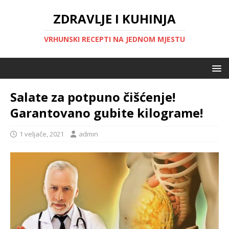
ZDRAVLJE I KUHINJA
VRHUNSKI RECEPTI NA JEDNOM MJESTU
Salate za potpuno čišćenje!
Garantovano gubite kilograme!
1 veljače, 2021
admin