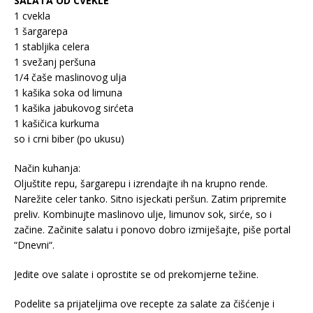
SALATA OD CVEKLE
1 cvekla
1 šargarepa
1 stabljika celera
1 svežanj peršuna
1/4 čaše maslinovog ulja
1 kašika soka od limuna
1 kašika jabukovog sirćeta
1 kašičica kurkuma
so i crni biber (po ukusu)
Način kuhanja:
Oljuštite repu, šargarepu i izrendajte ih na krupno rende.
Narežite celer tanko. Sitno isjeckati peršun. Zatim pripremite
preliv. Kombinujte maslinovo ulje, limunov sok, sirće, so i
začine. Začinite salatu i ponovo dobro izmiješajte, piše portal
“Dnevni“.
Jedite ove salate i oprostite se od prekomjerne težine.
Podelite sa prijateljima ove recepte za salate za čišćenje i