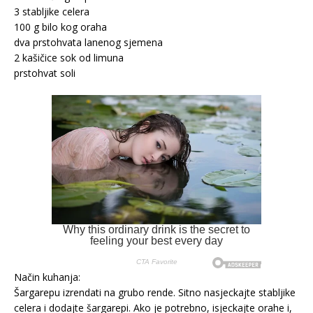
3 stabljike celera
100 g bilo kog oraha
dva prstohvata lanenog sjemena
2 kašičice sok od limuna
prstohvat soli
Način kuhanja:
Šargarepu izrendati na grubo rende. Sitno nasjeckajte stabljike
celera i dodajte šargarepi. Ako je potrebno, isjeckajte orahe i,