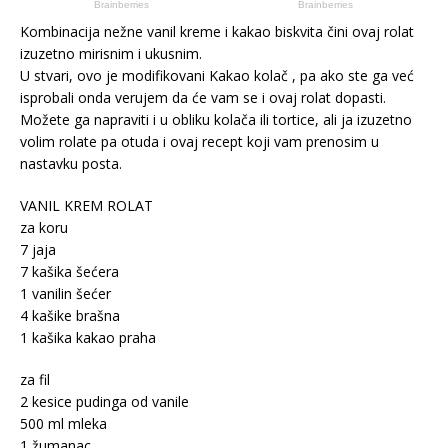
Kombinacija nežne vanil kreme i kakao biskvita čini ovaj rolat
izuzetno mirisnim i ukusnim.
U stvari, ovo je modifikovani Kakao kolač , pa ako ste ga već
isprobali onda verujem da će vam se i ovaj rolat dopasti.
Možete ga napraviti i u obliku kolača ili tortice, ali ja izuzetno
volim rolate pa otuda i ovaj recept koji vam prenosim u
nastavku posta.
VANIL KREM ROLAT
za koru
7 jaja
7 kašika šećera
1 vanilin šećer
4 kašike brašna
1 kašika kakao praha
za fil
2 kesice pudinga od vanile
500 ml mleka
1 žumanac