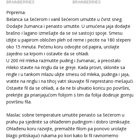
Priprema:
Belanca sa šećerom i vanil šećerom umutite u čvrst sneg.
Dodajte žumanca i penasto umutite. U umućena jaja dodajte
brašno i lagano izmešajte da se svi sastojci spoje. Smesu
izlijte u papirom obložen pleh od rerne i pecite na 180 stepeni
oko 15 minuta. Pečenu koru odvojite od papira, urolajte
zajedno sa krpom i ostavite da se ohladi.
U 200 ml mleka razmutite puding i žumanac, a preostalo
mleko stavite na ringlu da se greje. Kada provri, sklonite sa
ringle i u tankom mlazu ulijte smesu od mleka, pudinga i jaja,
vratite na ringlu i na tihoj vatri skuvajte fil neprestano mešajući.
Ostavite fil da se ohladi, a da ne bi uhvatio koricu po površini,
prekrijte ga prianjajućom folijom s tim da folija dodiruje gornju
površinu fila.
Maslac sobne temperature umutite penasto sa šećerom u
prahu pa sjedinite sa ohlađenim pudingom i dobro izmiksajte.
Ohlađenu koru razvijte, premažite filom pa ponovo urolajte
blago pritiskajući rukama po kori kako bi fil ravnomerno