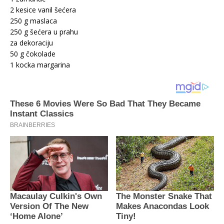
2 kesice vanil šećera
250 g maslaca
250 g šećera u prahu
za dekoraciju
50 g čokolade
1 kocka margarina