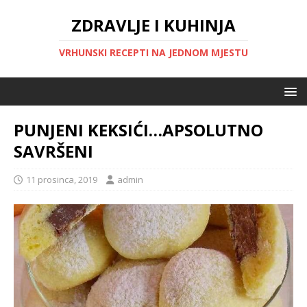
ZDRAVLJE I KUHINJA
VRHUNSKI RECEPTI NA JEDNOM MJESTU
PUNJENI KEKSIĆI…APSOLUTNO
SAVRŠENI
11 prosinca, 2019
admin