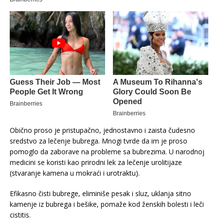
Obično proso je pristupačno, jednostavno i zaista čudesno
sredstvo za lečenje bubrega. Mnogi tvrde da im je proso
pomoglo da zaborave na probleme sa bubrezima. U narodnoj
medicini se koristi kao prirodni lek za lečenje urolitijaze
(stvaranje kamena u mokraći i urotraktu).
Efikasno čisti bubrege, eliminiše pesak i sluz, uklanja sitno
kamenje iz bubrega i bešike, pomaže kod ženskih bolesti i leči
cistitis.