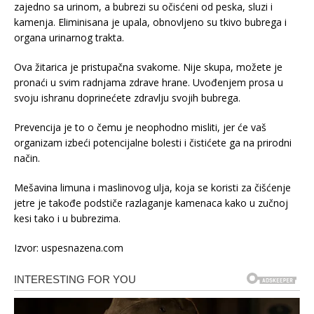
zajedno sa urinom, a bubrezi su očisćeni od peska, sluzi i
kamenja. Eliminisana je upala, obnovljeno su tkivo bubrega i
organa urinarnog trakta.
Ova žitarica je pristupačna svakome. Nije skupa, možete je
pronaći u svim radnjama zdrave hrane. Uvođenjem prosa u
svoju ishranu doprinećete zdravlju svojih bubrega.
Prevencija je to o čemu je neophodno misliti, jer će vaš
organizam izbeći potencijalne bolesti i čistićete ga na prirodni
način.
Mešavina limuna i maslinovog ulja, koja se koristi za čišćenje
jetre je takođe podstiče razlaganje kamenaca kako u zučnoj
kesi tako i u bubrezima.
Izvor: uspesnazena.com