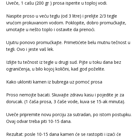
Uveče, 1 cašu (200 gr ) prosa isperite u toploj vodi.
Naspite proso u veću teglu (od 3 litre) i prelijte 2/3 tegle
vrućom prokuvanom vodom. Poklopite, dobro promućkajte,
umotajte u nešto toplo i ostavite da prenoći.
Ujutru ponovo promućkajte. Primetićete belu mutnu tečnost u
tegli. Ovo i jeste vaš lek.
Izlijte tu tečnost iz tegle u drugi sud. Pijte u toku dana bez
ograničenja, u bilo kojoj količini, kad god poželite.
Kako ukloniti kamen iz bubrega uz pomoć prosa
Proso nemojte bacati. Skuvajte zdravu kasu i pojedite je za
dorucak. (1 čaša prosa, 3 čaše vode, kuva se 15-ak minuta).
Uveče pripremite novu porciju za sutradan, po istom postupku.
Ovaj odvar treba piti 10-15 dana.
Rezultat: posle 10-15 dana kamen će se rastopiti i izaći će