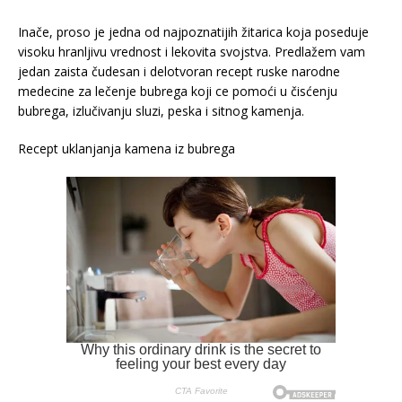
Inače, proso je jedna od najpoznatijih žitarica koja poseduje
visoku hranljivu vrednost i lekovita svojstva. Predlažem vam
jedan zaista čudesan i delotvoran recept ruske narodne
medecine za lečenje bubrega koji ce pomoći u čisćenju
bubrega, izlučivanju sluzi, peska i sitnog kamenja.
Recept uklanjanja kamena iz bubrega