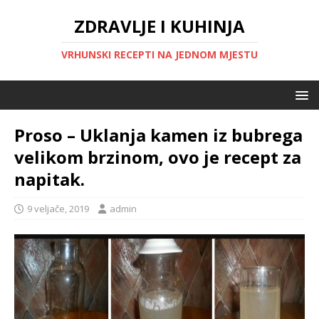
ZDRAVLJE I KUHINJA
VRHUNSKI RECEPTI NA JEDNOM MJESTU
Proso – Uklanja kamen iz bubrega
velikom brzinom, ovo je recept za
napitak.
9 veljače, 2019
admin