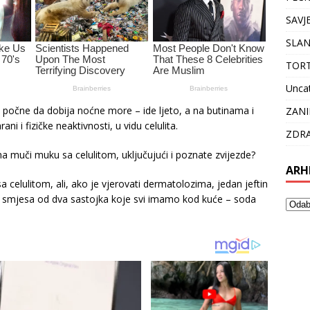
SAVJ
SLAN
TOR
Unca
 počne da dobija noćne more – ide ljeto, a na butinama i
ZANI
ani i fizičke neaktivnosti, u vidu celulita.
ZDRA
na muči muku sa celulitom, uključujući i poznate zvijezde?
ARH
a celulitom, ali, ako je vjerovati dermatolozima, jedan jeftin
u je smjesa od dva sastojka koje svi imamo kod kuće – soda