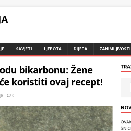
JA
JE
SAVJETI
LJEPOTA
DIJETA
ZANIMLJIVOSTI
sodu bikarbonu: Žene
TRA
će koristiti ovaj recept!
JE
0
NOV
OVAK
ŠNICL