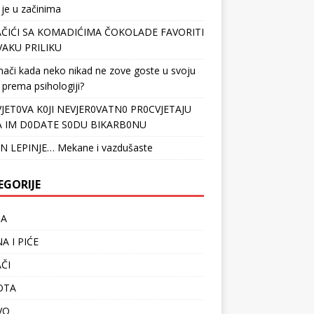
 je u začinima
ČIĆI SA KOMADIĆIMA ČOKOLADE FAVORITI
VAKU PRILIKU
nači kada neko nikad ne zove goste u svoju
 prema psihologiji?
VJET0VA K0JI NEVJER0VATN0 PR0CVJETAJU
 IM D0DATE S0DU BIKARB0NU
N LEPINJE… Mekane i vazdušaste
EGORIJE
TA
A I PIĆE
ČI
OTA
VO