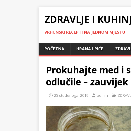
ZDRAVLJE I KUHIN
VRHUNSKI RECEPTI NA JEDNOM MJESTU
POČETNA
HRANA I PIĆE
ZDRAVL
Prokuhajte med i 
odlučile – zauvijek 
25 studenoga, 2019
admin
ZDRAVL