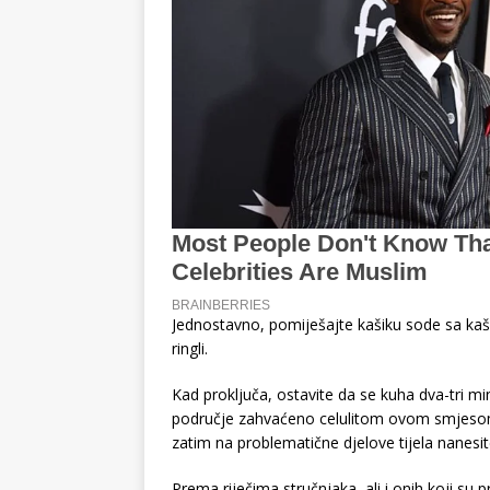
Jednostavno, pomiješajte kašiku sode sa ka
ringli.
Kad proključa, ostavite da se kuha dva-tri mi
područje zahvaćeno celulitom ovom smjesom
zatim na problematične djelove tijela nanesi
Prema riječima stručnjaka, ali i onih koji su pr