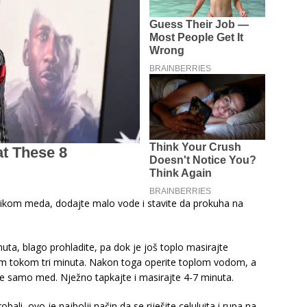
šikom meda, dodajte malo vode i stavite da prokuha na
nuta, blago prohladite, pa dok je još toplo masirajte
 tokom tri minuta. Nakon toga operite toplom vodom, a
te samo med. Nježno tapkajte i masirajte 4-7 minuta.
obali, ovo je najbolji način da se riješite celuluita i rupa na