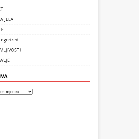
ETI
A JELA
TE
tegorized
MLJIVOSTI
VLJE
IVA