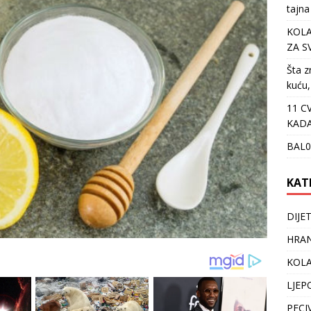
tajna
KOLA
ZA S
Šta z
kuću,
11 C
KADA
BAL0
KAT
DIJE
HRAN
KOLA
LJEP
PECI