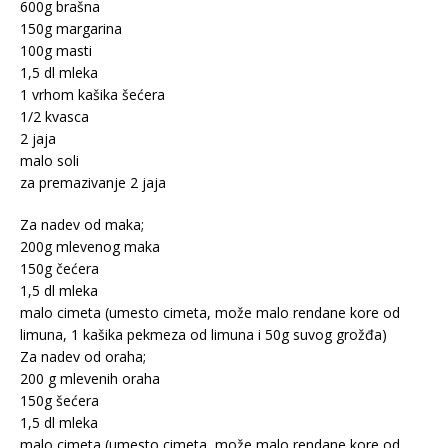
600g brašna
150g margarina
100g masti
1,5 dl mleka
1 vrhom kašika šećera
1/2 kvasca
2 jaja
malo soli
za premazivanje 2 jaja
Za nadev od maka;
200g mlevenog maka
150g čećera
1,5 dl mleka
malo cimeta (umesto cimeta, može malo rendane kore od
limuna, 1 kašika pekmeza od limuna i 50g suvog grožđa)
Za nadev od oraha;
200 g mlevenih oraha
150g šećera
1,5 dl mleka
malo cimeta (umesto cimeta, može malo rendane kore od