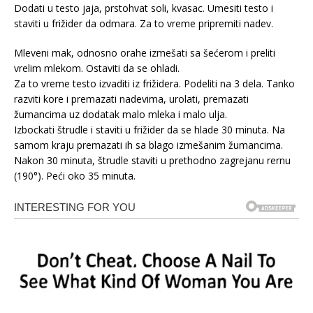
Dodati u testo jaja, prstohvat soli, kvasac. Umesiti testo i
staviti u frižider da odmara. Za to vreme pripremiti nadev.
Mleveni mak, odnosno orahe izmešati sa šećerom i preliti
vrelim mlekom. Ostaviti da se ohladi.
Za to vreme testo izvaditi iz frižidera. Podeliti na 3 dela. Tanko
razviti kore i premazati nadevima, urolati, premazati
žumancima uz dodatak malo mleka i malo ulja.
Izbockati štrudle i staviti u frižider da se hlade 30 minuta. Na
samom kraju premazati ih sa blago izmešanim žumancima.
Nakon 30 minuta, štrudle staviti u prethodno zagrejanu rernu
(190°). Peći oko 35 minuta.