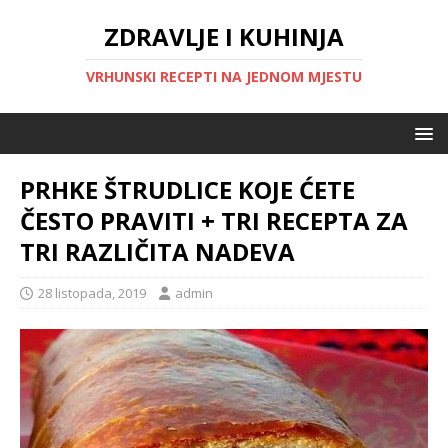
ZDRAVLJE I KUHINJA
VRHUNSKI RECEPTI NA JEDNOM MJESTU
PRHKE ŠTRUDLICE KOJE ĆETE
ČESTO PRAVITI + TRI RECEPTA ZA
TRI RAZLIČITA NADEVA
28 listopada, 2019
admin