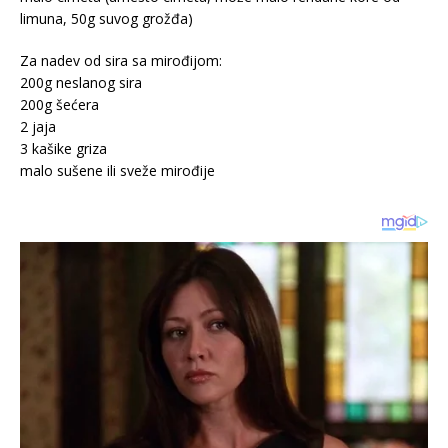
limuna, 50g suvog grožđa)
Za nadev od sira sa mirođijom:
200g neslanog sira
200g šećera
2 jaja
3 kašike griza
malo sušene ili sveže mirođije