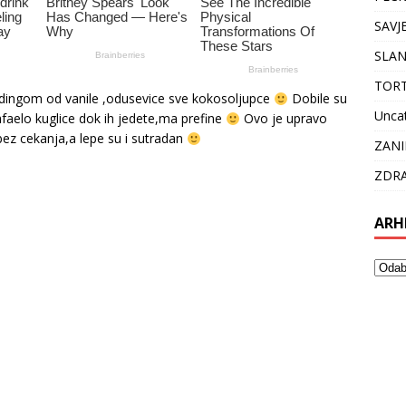
SAVJ
SLAN
TOR
dingom od vanile ,odusevice sve kokosoljupce
Dobile su
Unca
afaelo kuglice dok ih jedete,ma prefine
Ovo je upravo
bez cekanja,a lepe su i sutradan
ZANI
ZDRA
ARH