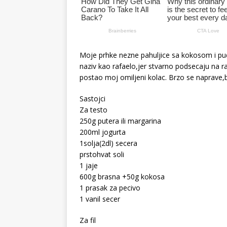
Moje prhke nezne pahuljice sa kokosom i pu
naziv kao rafaelo,jer stvarno podsecaju na r
postao moj omiljeni kolac. Brzo se naprave,
Sastojci
Za testo
250g putera ili margarina
200ml jogurta
1solja(2dl) secera
prstohvat soli
1 jaje
600g brasna +50g kokosa
1 prasak za pecivo
1 vanil secer
Za fil