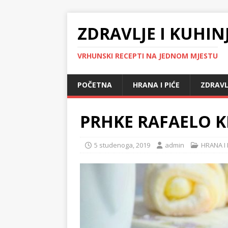
ZDRAVLJE I KUHIN
VRHUNSKI RECEPTI NA JEDNOM MJESTU
POČETNA
HRANA I PIĆE
ZDRAVL
PRHKE RAFAELO K
5 studenoga, 2019
admin
HRANA I 