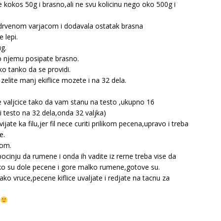
 kokos 50g i brasno,ali ne svu kolicinu nego oko 500g i
rvenom varjacom i dodavala ostatak brasna
 lepi.
ug.
po njemu posipate brasno.
o tanko da se providi.
elite manj ekiflice mozete i na 32 dela.
te valjcice tako da vam stanu na testo ,ukupno 16
li testo na 32 dela,onda 32 valjka)
jate ka filu,jer fil nece curiti prilikom pecena,upravo i treba
e.
rom.
ocinju da rumene i onda ih vadite iz rerne treba vise da
ako su dole pecene i gore malko rumene,gotove su.
ako vruce,pecene kiflice uvaljate i redjate na tacnu za