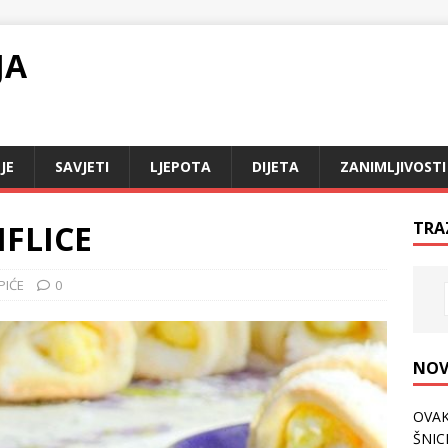
JA
JE
SAVJETI
LJEPOTA
DIJETA
ZANIMLJIVOSTI
IFLICE
TRA
PIĆE
0
NOV
OVAK
ŠNICL