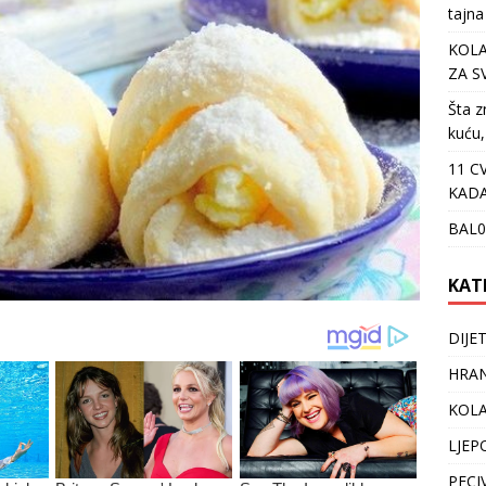
tajna
KOLA
ZA S
Šta z
kuću,
11 C
KADA
BAL0
KAT
DIJE
HRAN
KOLA
LJEP
PECI