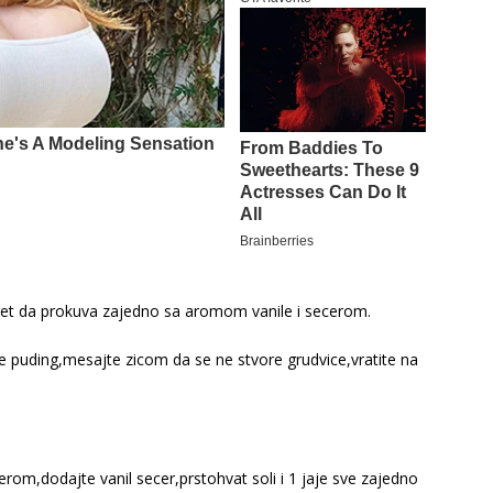
oret da prokuva zajedno sa aromom vanile i secerom.
e puding,mesajte zicom da se ne stvore grudvice,vratite na
rom,dodajte vanil secer,prstohvat soli i 1 jaje sve zajedno