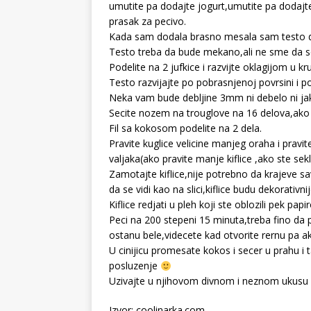
umutite pa dodajte jogurt,umutite pa dodajte
prasak za pecivo.
Kada sam dodala brasno mesala sam testo d
Testo treba da bude mekano,ali ne sme da se
Podelite na 2 jufkice i razvijte oklagijom u kr
Testo razvijajte po pobrasnjenoj povrsini i 
Neka vam bude debljine 3mm ni debelo ni jak
Secite nozem na trouglove na 16 delova,ako z
Fil sa kokosom podelite na 2 dela.
Pravite kuglice velicine manjeg oraha i pravi
valjaka(ako pravite manje kiflice ,ako ste sek
Zamotajte kiflice,nije potrebno da krajeve savi
da se vidi kao na slici,kiflice budu dekorativnij
Kiflice redjati u pleh koji ste oblozili pek papi
Peci na 200 stepeni 15 minuta,treba fino da p
ostanu bele,videcete kad otvorite rernu pa 
U cinijicu promesate kokos i secer u prahu i t
posluzenje
Uzivajte u njihovom divnom i neznom ukusu
Izvor: coolinarka.com