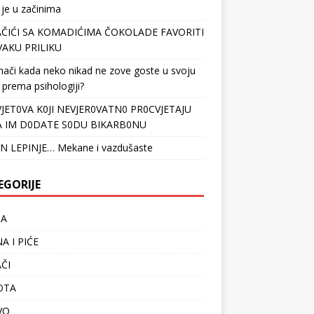
 je u začinima
ČIĆI SA KOMADIĆIMA ČOKOLADE FAVORITI
VAKU PRILIKU
nači kada neko nikad ne zove goste u svoju
 prema psihologiji?
VJET0VA K0JI NEVJER0VATN0 PR0CVJETAJU
 IM D0DATE S0DU BIKARB0NU
N LEPINJE… Mekane i vazdušaste
EGORIJE
TA
A I PIĆE
ČI
OTA
VO