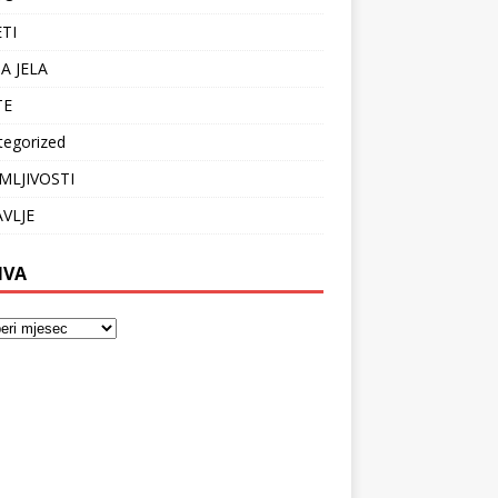
ETI
A JELA
TE
tegorized
MLJIVOSTI
VLJE
IVA