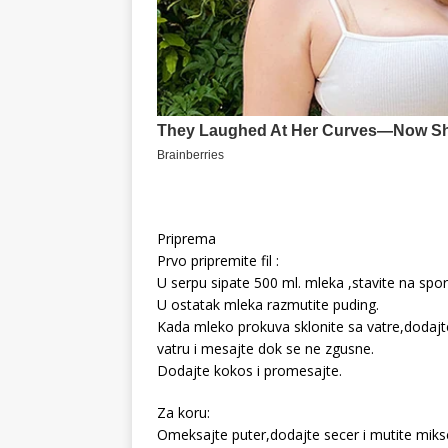
Priprema
Prvo pripremite fil :
U serpu sipate 500 ml. mleka ,stavite na sp
U ostatak mleka razmutite puding.
Kada mleko prokuva sklonite sa vatre,dodajt
vatru i mesajte dok se ne zgusne.
Dodajte kokos i promesajte.
Za koru:
Omeksajte puter,dodajte secer i mutite mikse