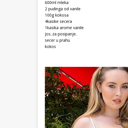
600ml mleka
2 pudinga od vanile
100g kokosa
4kasike secera
1kasika arome vanile
Jos..za posipanje..
secer u prahu
kokos