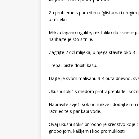
Za probleme s parazitima (glistama i drugim
u mlijeku.
Mrkvu lagano ogulite, tek toliko da skinete pov
naribajte je što sitnije.
Zagrijte 2 dcl mlijeka, u njega stavite oko 3
Trebali biste dobiti kašu.
Dajte je svom mališanu 3-4 puta dnevno, svak
Ukusni sokić s medom protiv prehlade i kožni
Napravite svježi sok od mrkve i dodajte mu me
razrijedite s par kapi vode.
Ovaj ukusni sokić prirodno je sredstvo koje ć
grloboljom, kašljem i kod promuklosti.