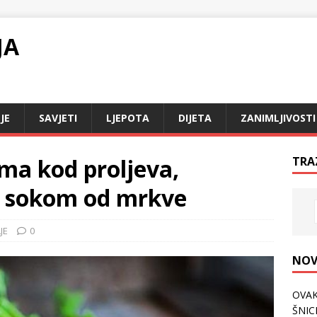
JA
JE
SAVJETI
LJEPOTA
DIJETA
ZANIMLJIVOSTI
ma kod proljeva,
TRA
de sokom od mrkve
JE
0
NOV
OVAK
ŠNICL