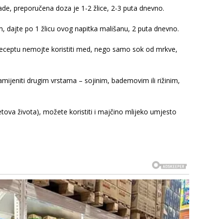
ade, preporučena doza je 1-2 žlice, 2-3 puta dnevno.
m, dajte po 1 žlicu ovog napitka mališanu, 2 puta dnevno.
 receptu nemojte koristiti med, nego samo sok od mrkve,
amijeniti drugim vrstama – sojinim, bademovim ili rižinim,
etova života), možete koristiti i majčino mlijeko umjesto