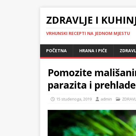
ZDRAVLJE I KUHIN
VRHUNSKI RECEPTI NA JEDNOM MJESTU
POČETNA
HRANA I PIĆE
ZDRAVL
Pomozite mališani
parazita i prehla
15 studenoga, 2019
admin
ZDRAVL