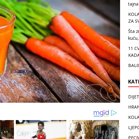
tajna
KOLA
ZA S
Šta z
kuću,
11 C
KADA
BAL0
KAT
DIJE
HRAN
KOLA
LJEP
PECI