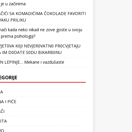
 je u začinima
ČIĆI SA KOMADIĆIMA ČOKOLADE FAVORITI
VAKU PRILIKU
nači kada neko nikad ne zove goste u svoju
 prema psihologiji?
VJET0VA K0JI NEVJER0VATN0 PR0CVJETAJU
 IM D0DATE S0DU BIKARB0NU
N LEPINJE… Mekane i vazdušaste
EGORIJE
TA
A I PIĆE
ČI
OTA
VO