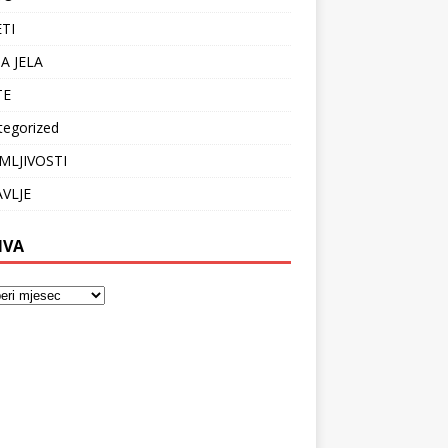
ETI
A JELA
TE
tegorized
MLJIVOSTI
VLJE
IVA