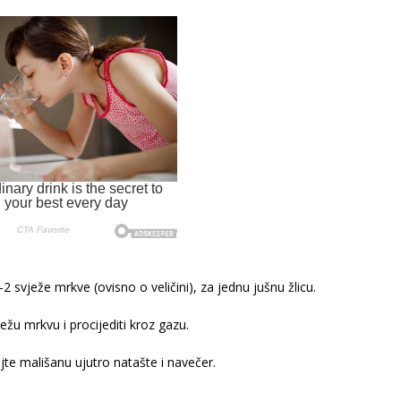
2 svježe mrkve (ovisno o veličini), za jednu jušnu žlicu.
ježu mrkvu i procijediti kroz gazu.
jte mališanu ujutro natašte i navečer.