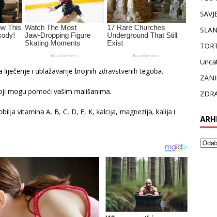
SAVJ
SLAN
TOR
Unca
 liječenje i ublažavanje brojnih zdravstvenih tegoba.
ZANI
oji mogu pomoći vašim mališanima.
ZDRA
ilja vitamina A, B, C, D, E, K, kalcija, magnezija, kalija i
ARH