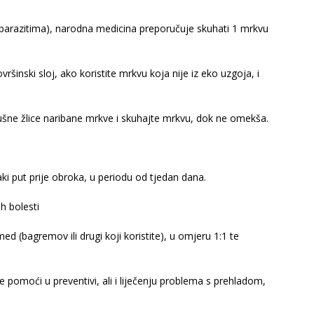
 parazitima), narodna medicina preporučuje skuhati 1 mrkvu
ršinski sloj, ako koristite mrkvu koja nije iz eko uzgoja, i
 jušne žlice naribane mrkve i skuhajte mrkvu, dok ne omekša.
i put prije obroka, u periodu od tjedan dana.
h bolesti
d (bagremov ili drugi koji koristite), u omjeru 1:1 te
e pomoći u preventivi, ali i liječenju problema s prehladom,