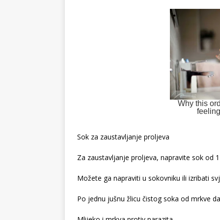
Sok za zaustavljanje proljeva
Za zaustavljanje proljeva, napravite sok od 1-
Možete ga napraviti u sokovniku ili izribati sv
Po jednu jušnu žlicu čistog soka od mrkve da
Mlijeko i mrkva protiv parazita