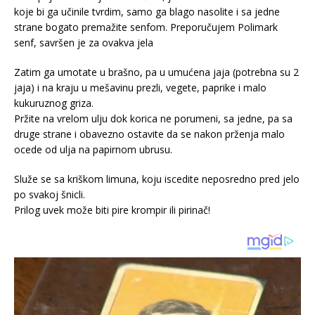
koje bi ga učinile tvrdim, samo ga blago nasolite i sa jedne
strane bogato premažite senfom. Preporučujem Polimark
senf, savršen je za ovakva jela
Zatim ga umotate u brašno, pa u umućena jaja (potrebna su 2
jaja) i na kraju u mešavinu prezli, vegete, paprike i malo
kukuruznog griza.
Pržite na vrelom ulju dok korica ne porumeni, sa jedne, pa sa
druge strane i obavezno ostavite da se nakon prženja malo
ocede od ulja na papirnom ubrusu.
Služe se sa kriškom limuna, koju iscedite neposredno pred jelo
po svakoj šnicli.
Prilog uvek može biti pire krompir ili pirinač!