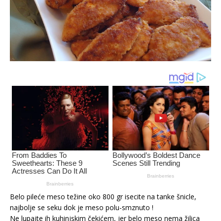
Belo pileće meso težine oko 800 gr isecite na tanke šnicle,
najbolje se seku dok je meso polu-smznuto !
Ne lupajte ih kuhinjskim čekićem, jer belo meso nema žilica