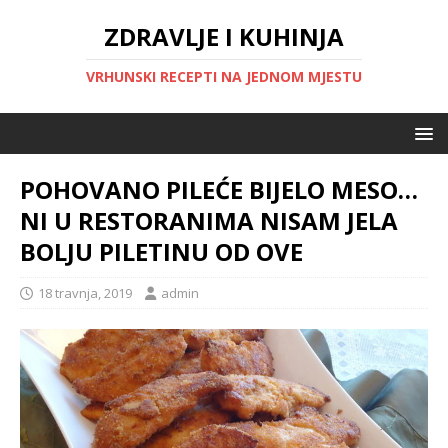
ZDRAVLJE I KUHINJA
VRHUNSKI RECEPTI NA JEDNOM MJESTU
POHOVANO PILEĆE BIJELO MESO…
NI U RESTORANIMA NISAM JELA
BOLJU PILETINU OD OVE
18 travnja, 2019
admin