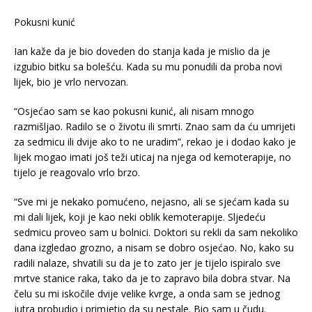
Pokusni kunić
Ian kaže da je bio doveden do stanja kada je mislio da je
izgubio bitku sa bolešću. Kada su mu ponudili da proba novi
lijek, bio je vrlo nervozan.
“Osjećao sam se kao pokusni kunić, ali nisam mnogo
razmišljao. Radilo se o životu ili smrti. Znao sam da ću umrijeti
za sedmicu ili dvije ako to ne uradim”, rekao je i dodao kako je
lijek mogao imati još teži uticaj na njega od kemoterapije, no
tijelo je reagovalo vrlo brzo.
“Sve mi je nekako pomućeno, nejasno, ali se sjećam kada su
mi dali lijek, koji je kao neki oblik kemoterapije. Sljedeću
sedmicu proveo sam u bolnici. Doktori su rekli da sam nekoliko
dana izgledao grozno, a nisam se dobro osjećao. No, kako su
radili nalaze, shvatili su da je to zato jer je tijelo ispiralo sve
mrtve stanice raka, tako da je to zapravo bila dobra stvar. Na
čelu su mi iskočile dvije velike kvrge, a onda sam se jednog
jutra probudio i primjetio da su nestale. Bio sam u čudu.