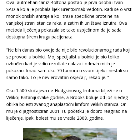
Ovaj autmehaničar iz Boltona postao je prva osoba izvan
SAD-a koja je probala lijek Brentiximab Vedotin. Radi se o vrsti
monoklonskih antitijela koji traže specifične proteine na
vanjskoj strani stanica raka, a zatim ih uništava iznutra. Ova
metoda liječenja pokazala se tako uspješnom da je sada
dostupna širem krugu pacijenata.
“Ne bih danas bio ovdje da nije bilo revolucionarnog rada koji
se provodi u bolnici. Moj specijalist u bolnici je bio toliko
uzbuđen kad je vidio rezultate nalaza i odmah mi ih je
pokazao. Imao sam oko 70 tumora u svom tijelu i nestali su
samo tako. To je nevjerovatan osjećaj”, rekao je. ”
Oko 1.500 slučajeva ne-Hodgkinovog limfoma bilježi se u
Velikoj Britaniji svake godine, a Brooks boluje od još rijeđeg
oblika bolesti zvanog anaplastični limfom velikih stanica. On
mu je dijagnosticiran 2001. i u početku je dobro reagirao na
liječenje. Ipak, bolest mu se vratila 2008. godine.