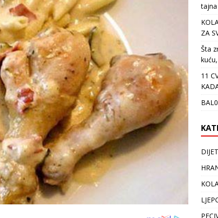
tajna
KOLA
ZA S
Šta z
kuću,
11 C
KADA
BAL0
KAT
DIJE
HRAN
KOLA
LJEP
PECI