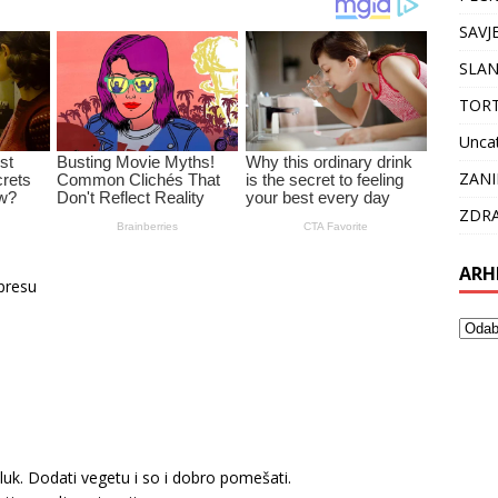
SAVJ
SLAN
TOR
Unca
ZANI
ZDRA
ARH
 presu
 luk. Dodati vegetu i so i dobro pomešati.