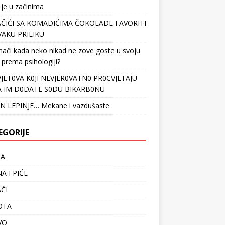
 je u začinima
ČIĆI SA KOMADIĆIMA ČOKOLADE FAVORITI
VAKU PRILIKU
nači kada neko nikad ne zove goste u svoju
 prema psihologiji?
VJET0VA K0JI NEVJER0VATN0 PR0CVJETAJU
 IM D0DATE S0DU BIKARB0NU
N LEPINJE… Mekane i vazdušaste
EGORIJE
TA
A I PIĆE
ČI
OTA
VO