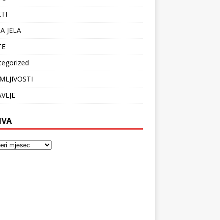
ETI
A JELA
TE
tegorized
MLJIVOSTI
VLJE
IVA