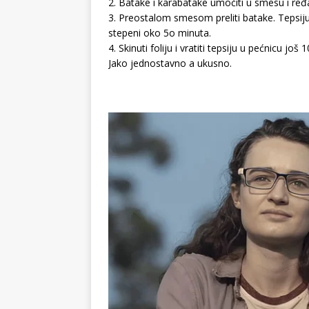
2. Batake i karabatake umočiti u smesu i ređa
3. Preostalom smesom preliti batake. Tepsiju 
stepeni oko 5o minuta.
4. Skinuti foliju i vratiti tepsiju u pećnicu još 
Jako jednostavno a ukusno.