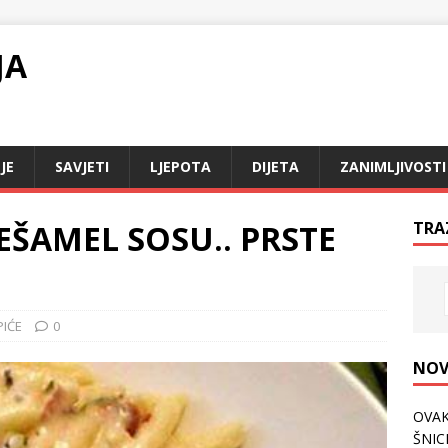
JA
JE
SAVJETI
LJEPOTA
DIJETA
ZANIMLJIVOSTI
BEŠAMEL SOSU.. PRSTE
TRA
PIĆE
0
NOV
OVAK
ŠNICL