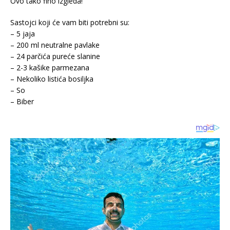
Ovo tako fino izgleda!
Sastojci koji će vam biti potrebni su:
– 5 jaja
– 200 ml neutralne pavlake
– 24 parčića pureće slanine
– 2-3 kašike parmezana
– Nekoliko listića bosiljka
– So
– Biber