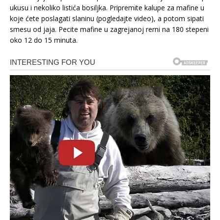
ukusu i nekoliko listića bosiljka. Pripremite kalupe za mafine u
koje ćete poslagati slaninu (pogledajte video), a potom sipati
smesu od jaja. Pecite mafine u zagrejanoj rerni na 180 stepeni
oko 12 do 15 minuta.