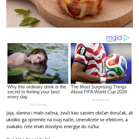
Jaja, slanina i malo začina, zvuči kao sasvim običan doručak, ali
ukoliko ga spremite na ovaj način, iznendićete se efektom, a
svakako ćete imati dovoljno energije do ručka.