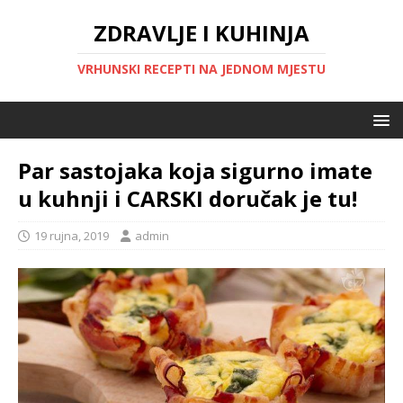
ZDRAVLJE I KUHINJA
VRHUNSKI RECEPTI NA JEDNOM MJESTU
Par sastojaka koja sigurno imate
u kuhnji i CARSKI doručak je tu!
19 rujna, 2019
admin