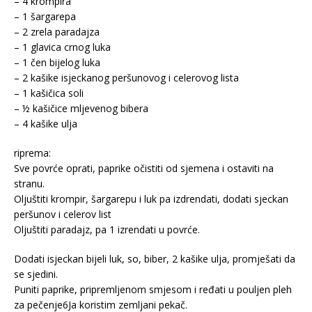
– 4 krompira
– 1 šargarepa
– 2 zrela paradajza
– 1 glavica crnog luka
– 1 čen bijelog luka
– 2 kašike isjeckanog peršunovog i celerovog lista
– 1 kašičica soli
– ½ kašičice mljevenog bibera
– 4 kašike ulja
riprema:
Sve povrće oprati, paprike očistiti od sjemena i ostaviti na
stranu.
Oljuštiti krompir, šargarepu i luk pa izdrendati, dodati sjeckan
peršunov i celerov list
Oljuštiti paradajz, pa 1 izrendati u povrće.
Dodati isjeckan bijeli luk, so, biber, 2 kašike ulja, promješati da
se sjedini.
Puniti paprike, pripremljenom smjesom i ređati u pouljen pleh
za pečenje6Ja koristim zemljani pekač.