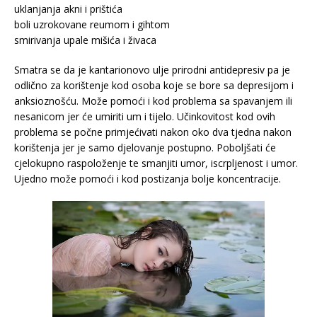
uklanjanja akni i prištića
boli uzrokovane reumom i gihtom
smirivanja upale mišića i živaca
Smatra se da je kantarionovo ulje prirodni antidepresiv pa je
odlično za korištenje kod osoba koje se bore sa depresijom i
anksioznošću. Može pomoći i kod problema sa spavanjem ili
nesanicom jer će umiriti um i tijelo. Učinkovitost kod ovih
problema se počne primjećivati nakon oko dva tjedna nakon
korištenja jer je samo djelovanje postupno. Poboljšati će
cjelokupno raspoloženje te smanjiti umor, iscrpljenost i umor.
Ujedno može pomoći i kod postizanja bolje koncentracije.