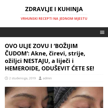
ZDRAVLJE I KUHINJA
VRHUNSKI RECEPTI NA JEDNOM MJESTU
OVO ULJE ZOVU I ‘BOŽIJIM
ČUDOM’: Akne, čirevi, strije,
ožiljci NESTAJU, a liječi i
HEMEROIDE, ODUŠEVIT ĆETE SE!
2 studenoga, 2019
admin