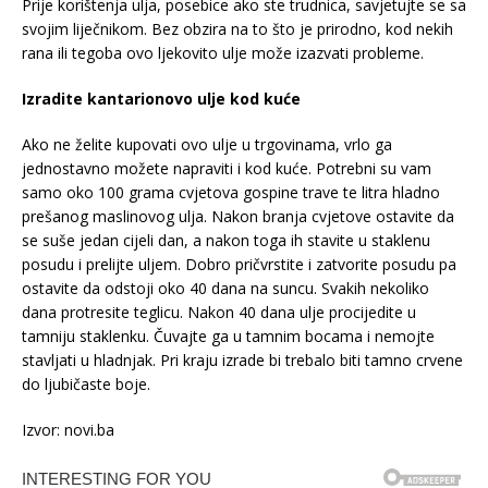
Prije korištenja ulja, posebice ako ste trudnica, savjetujte se sa
svojim liječnikom. Bez obzira na to što je prirodno, kod nekih
rana ili tegoba ovo ljekovito ulje može izazvati probleme.
Izradite kantarionovo ulje kod kuće
Ako ne želite kupovati ovo ulje u trgovinama, vrlo ga
jednostavno možete napraviti i kod kuće. Potrebni su vam
samo oko 100 grama cvjetova gospine trave te litra hladno
prešanog maslinovog ulja. Nakon branja cvjetove ostavite da
se suše jedan cijeli dan, a nakon toga ih stavite u staklenu
posudu i prelijte uljem. Dobro pričvrstite i zatvorite posudu pa
ostavite da odstoji oko 40 dana na suncu. Svakih nekoliko
dana protresite teglicu. Nakon 40 dana ulje procijedite u
tamniju staklenku. Čuvajte ga u tamnim bocama i nemojte
stavljati u hladnjak. Pri kraju izrade bi trebalo biti tamno crvene
do ljubičaste boje.
Izvor: novi.ba