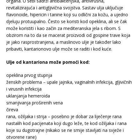
organa. U sebi sadrži antibakterijska, antivirusna,
revitalizirajuća i antigljivična svojstva. Sastav ulja uključuje
flavonoide, hipericin i tanine koji su odlični za kožu, a ujedno
djeluju protuupalno. Često se koristi kod opeklina, ali se čak
može koristiti i kao začin za mediteranska jela s ribom. S
obzirom na to da se macerat proizvodi od gospine trave koja
je jako rasprostranjena, a maslinovo ulje je također lako
pribaviti, kantarionovo ulje može se raditi i kod kuće.
Ulje od kantariona može pomoći kod:
opeklina prvog stupnja
ženskih problema – upale jajnika, vaginalnih infekcija, gljivičnih
i virusnih infekcija
uklanjanja hemeroida
smanjivanja proširenih vena
čireva
rana, ožiljaka i strija – posebno je dobar za liječenje rana
nastalih kod pacijenata koji dugo leže, te kod ožiljaka i rana
koje su dugotrajne (nikako se ne smije stavljati na svježe i
otvorene rane)