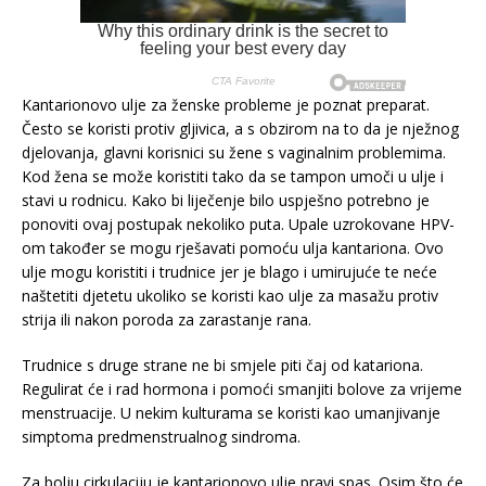
Kantarionovo ulje za ženske probleme je poznat preparat.
Često se koristi protiv gljivica, a s obzirom na to da je nježnog
djelovanja, glavni korisnici su žene s vaginalnim problemima.
Kod žena se može koristiti tako da se tampon umoči u ulje i
stavi u rodnicu. Kako bi liječenje bilo uspješno potrebno je
ponoviti ovaj postupak nekoliko puta. Upale uzrokovane HPV-
om također se mogu rješavati pomoću ulja kantariona. Ovo
ulje mogu koristiti i trudnice jer je blago i umirujuće te neće
naštetiti djetetu ukoliko se koristi kao ulje za masažu protiv
strija ili nakon poroda za zarastanje rana.
Trudnice s druge strane ne bi smjele piti čaj od katariona.
Regulirat će i rad hormona i pomoći smanjiti bolove za vrijeme
menstruacije. U nekim kulturama se koristi kao umanjivanje
simptoma predmenstrualnog sindroma.
Za bolju cirkulaciju je kantarionovo ulje pravi spas. Osim što će