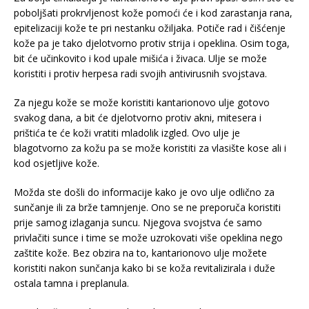
poboljšati prokrvljenost kože pomoći će i kod zarastanja rana,
epitelizaciji kože te pri nestanku ožiljaka. Potiče rad i čišćenje
kože pa je tako djelotvorno protiv strija i opeklina. Osim toga,
bit će učinkovito i kod upale mišića i živaca. Ulje se može
koristiti i protiv herpesa radi svojih antivirusnih svojstava.
Za njegu kože se može koristiti kantarionovo ulje gotovo
svakog dana, a bit će djelotvorno protiv akni, mitesera i
prištića te će koži vratiti mladolik izgled. Ovo ulje je
blagotvorno za kožu pa se može koristiti za vlasište kose ali i
kod osjetljive kože.
Možda ste došli do informacije kako je ovo ulje odlično za
sunčanje ili za brže tamnjenje. Ono se ne preporuča koristiti
prije samog izlaganja suncu. Njegova svojstva će samo
privlačiti sunce i time se može uzrokovati više opeklina nego
zaštite kože. Bez obzira na to, kantarionovo ulje možete
koristiti nakon sunčanja kako bi se koža revitalizirala i duže
ostala tamna i preplanula.