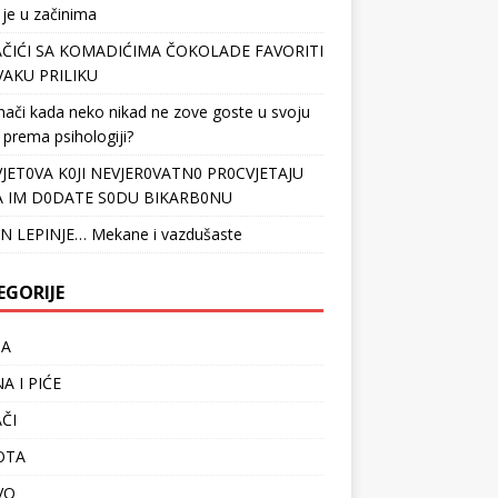
 je u začinima
ČIĆI SA KOMADIĆIMA ČOKOLADE FAVORITI
VAKU PRILIKU
nači kada neko nikad ne zove goste u svoju
 prema psihologiji?
VJET0VA K0JI NEVJER0VATN0 PR0CVJETAJU
 IM D0DATE S0DU BIKARB0NU
N LEPINJE… Mekane i vazdušaste
EGORIJE
TA
A I PIĆE
ČI
OTA
VO