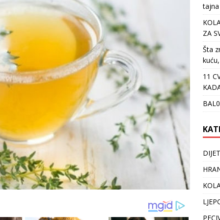
tajna
KOLA
ZA S
Šta z
kuću,
11 C
KADA
BAL0
KAT
DIJE
HRAN
KOLA
LJEP
PECI