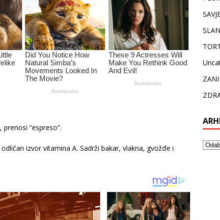
SAVJ
SLAN
TOR
Unca
ZANI
ZDRA
ARH
, prenosi “espreso“.
odličan izvor vitamina A. Sadrži bakar, vlakna, gvožđe i