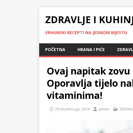
ZDRAVLJE I KUHIN
VRHUNSKI RECEPTI NA JEDNOM MJESTU
POČETNA
HRANA I PIĆE
ZDRAVL
Ovaj napitak zovu i
Oporavlja tijelo na
vitaminima!
29 studenoga, 2019
admin
ZDRAVL