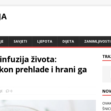
JA
JE
SAVJETI
LJEPOTA
DIJETA
ZANIMLJIVOSTI
nfuzija života:
TRA
kon prehlade i hrani ga
NOV
JE
0
OVAK
ŠNICL