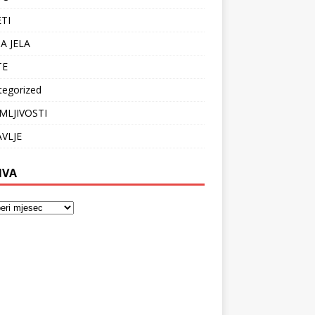
ETI
A JELA
TE
tegorized
MLJIVOSTI
VLJE
IVA