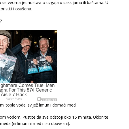
oja se veoma jednostavno uzgaja u saksijama ili baštama. U
ristiti i osušena.
?
ml tople vode; svijež limun i domaći med.
učalom vodom. Pustite da sve odstoji oko 15 minuta. Uklonite
meda (ni limun ni med nisu obavezni).