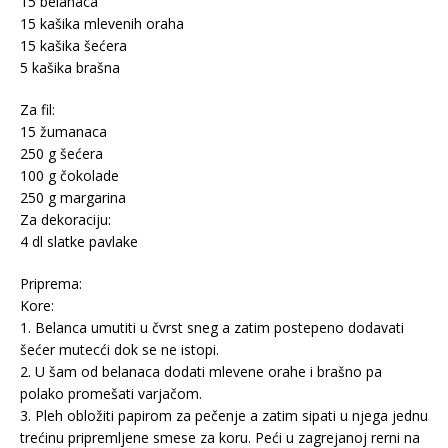
15 belanaca
15 kašika mlevenih oraha
15 kašika šećera
5 kašika brašna
Za fil:
15 žumanaca
250 g šećera
100 g čokolade
250 g margarina
Za dekoraciju:
4 dl slatke pavlake
Priprema:
Kore:
1. Belanca umutiti u čvrst sneg a zatim postepeno dodavati
šećer mutecći dok se ne istopi.
2. U šam od belanaca dodati mlevene orahe i brašno pa
polako promešati varjačom.
3. Pleh obložiti papirom za pečenje a zatim sipati u njega jednu
trećinu pripremljene smese za koru. Peći u zagrejanoj rerni na