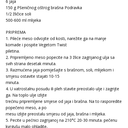
6 jaja
150 g Pšeničnog oštrog brašna Podravka
1/2 žličice soli
500-600 ml mlijeka
PRIPREMA
1. Pileće meso odvojite od kosti, narežite ga na manje
komade i pospite Vegetom Twist
piletina.
2. Pripremljeno meso popecite na 3 žlice zagrijanog ulja sa
svih strana desetak minuta.
3. Razmućena jaja pomiješajte s brašnom, soli, mlijekom i
smjesu ostavite stajati 10-15
minuta.
4. U vatrostalnu posudu ili pleh stavite preostalo ulje i zagrijte
ga. Na toplo ulje izlijte
trećinu pripremljene smjese od jaja i brašna. Na to rasporedite
popečeno meso, a po
mesu izlijte preostalu smjesu od jaja, brašna i mlijeka.
5. Pecite u pećnici zagrijanoj na 210°C 20-30 minuta. pečenu
kvrgušu malo ohladite,