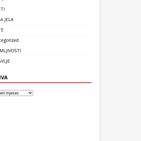
ETI
A JELA
TE
tegorized
MLJIVOSTI
VLJE
IVA