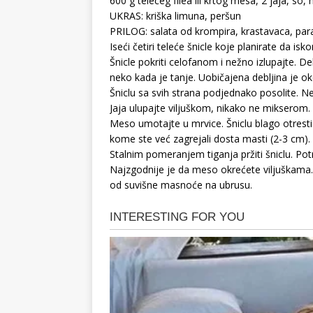
600 g telećeg filea ili krtog mesa, 2 jaja, so,
UKRAS: kriška limuna, peršun
PRILOG: salata od krompira, krastavaca, para
Iseći četiri teleće šnicle koje planirate da isk
Šnicle pokriti celofanom i nežno izlupajte. De
neko kada je tanje. Uobičajena debljina je 
Šniclu sa svih strana podjednako posolite. N
Jaja ulupajte viljuškom, nikako ne mikserom. 
Meso umotajte u mrvice. Šniclu blago otresti
kome ste već zagrejali dosta masti (2-3 cm).
Stalnim pomeranjem tiganja pržiti šniclu. Pot
Najzgodnije je da meso okrećete viljuškama. K
od suvišne masnoće na ubrusu.