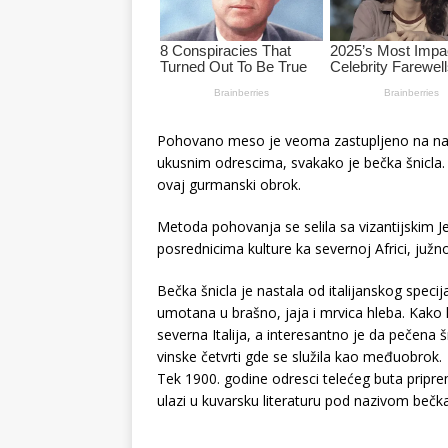
Pohovano meso je veoma zastupljeno na naši
ukusnim odrescima, svakako je bečka šnicla.
ovaj gurmanski obrok.
Metoda pohovanja se selila sa vizantijskim 
posrednicima kulture ka severnoj Africi, južno
Bečka šnicla je nastala od italijanskog specija
umotana u brašno, jaja i mrvica hleba. Kako 
severna Italija, a interesantno je da pečena
vinske četvrti gde se služila kao međuobrok.
Tek 1900. godine odresci telećeg buta pripre
ulazi u kuvarsku literaturu pod nazivom bečka