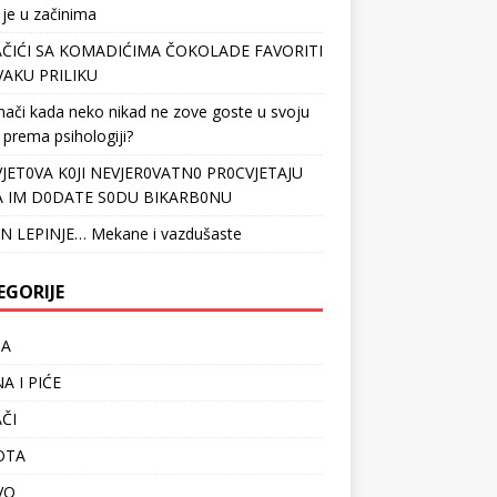
 je u začinima
ČIĆI SA KOMADIĆIMA ČOKOLADE FAVORITI
VAKU PRILIKU
nači kada neko nikad ne zove goste u svoju
 prema psihologiji?
VJET0VA K0JI NEVJER0VATN0 PR0CVJETAJU
 IM D0DATE S0DU BIKARB0NU
N LEPINJE… Mekane i vazdušaste
EGORIJE
TA
A I PIĆE
ČI
OTA
VO