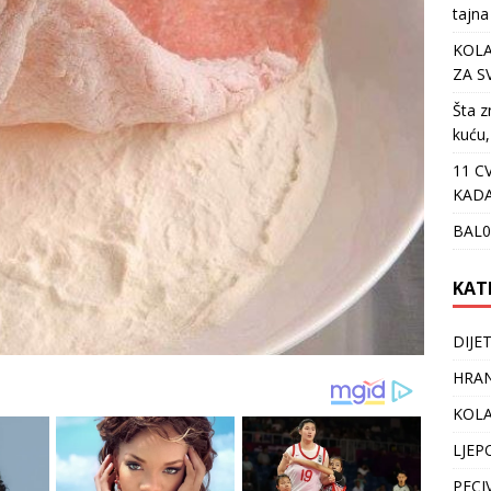
tajna
KOLA
ZA S
Šta z
kuću,
11 C
KADA
BAL0
KAT
DIJE
HRAN
KOLA
LJEP
PECI