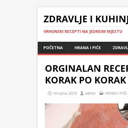
ZDRAVLJE I KUHIN
VRHUNSKI RECEPTI NA JEDNOM MJESTU
POČETNA
HRANA I PIĆE
ZDRAVL
ORGINALAN RECEP
KORAK PO KORAK
19 rujna, 2019
admin
HRANA I PIĆE