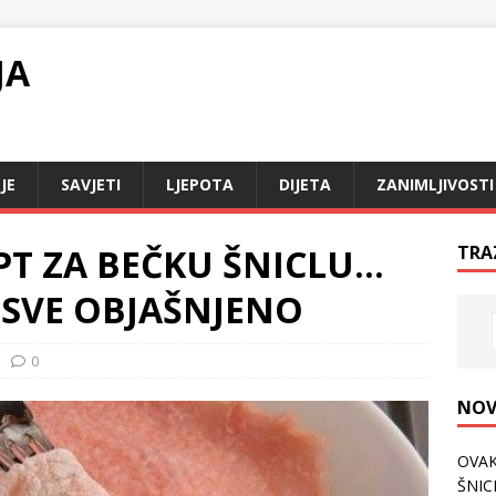
JA
JE
SAVJETI
LJEPOTA
DIJETA
ZANIMLJIVOSTI
T ZA BEČKU ŠNICLU…
TRA
 SVE OBJAŠNJENO
0
NOV
OVAK
ŠNICL