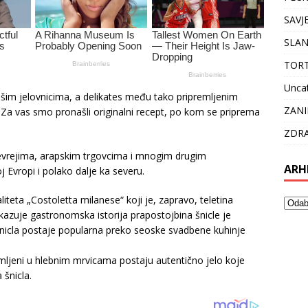
SAVJ
SLAN
TOR
Unca
m jelovnicima, a delikates među tako pripremljenim
ZANI
 Za vas smo pronašli originalni recept, po kom se priprema
ZDRA
Jevrejima, arapskim trgovcima i mnogim drugim
ARH
j Evropi i polako dalje ka severu.
liteta „Costoletta milanese“ koji je, zapravo, teletina
kazuje gastronomska istorija prapostojbina šnicle je
 šnicla postaje popularna preko seoske svadbene kuhinje
mljeni u hlebnim mrvicama postaju autentično jelo koje
 šnicla.