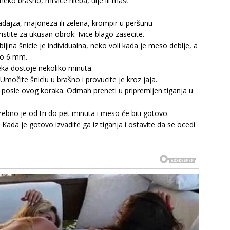
 meko brašno, mrvice hleba, ulje ili mast
dajza, majoneza ili zelena, krompir u peršunu
oristite za ukusan obrok. Ivice blago zasecite.
bljina šnicle je individualna, neko voli kada je meso deblje, a
oko 6 mm.
eka dostoje nekoliko minuta.
Umočite šniclu u brašno i provucite je kroz jaja.
 posle ovog koraka. Odmah preneti u pripremljen tiganja u
rebno je od tri do pet minuta i meso će biti gotovo.
ada je gotovo izvadite ga iz tiganja i ostavite da se ocedi