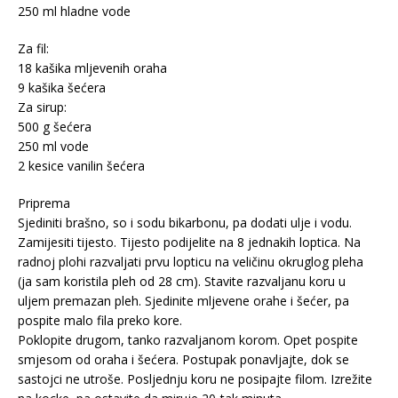
250 ml hladne vode
Za fil:
18 kašika mljevenih oraha
9 kašika šećera
Za sirup:
500 g šećera
250 ml vode
2 kesice vanilin šećera
Priprema
Sjediniti brašno, so i sodu bikarbonu, pa dodati ulje i vodu.
Zamijesiti tijesto. Tijesto podijelite na 8 jednakih loptica. Na
radnoj plohi razvaljati prvu lopticu na veličinu okruglog pleha
(ja sam koristila pleh od 28 cm). Stavite razvaljanu koru u
uljem premazan pleh. Sjedinite mljevene orahe i šećer, pa
pospite malo fila preko kore.
Poklopite drugom, tanko razvaljanom korom. Opet pospite
smjesom od oraha i šećera. Postupak ponavljajte, dok se
sastojci ne utroše. Posljednju koru ne posipajte filom. Izrežite