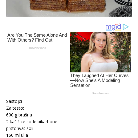
Sastojci
Za testo:
600 g brašna
2 kašičice sode bikarbone
prstohvat soli
150 ml ulja