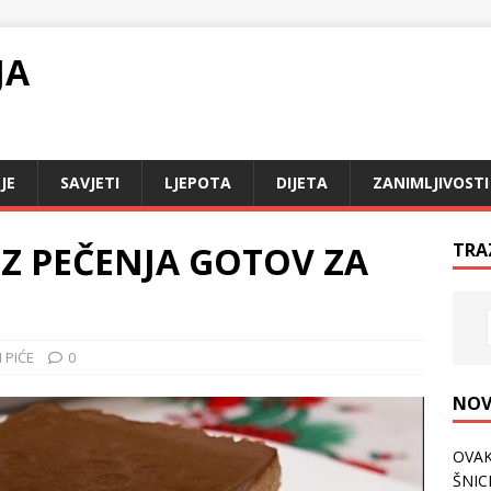
JA
JE
SAVJETI
LJEPOTA
DIJETA
ZANIMLJIVOSTI
Z PEČENJA GOTOV ZA
TRA
 PIĆE
0
NOV
OVAK
ŠNICL