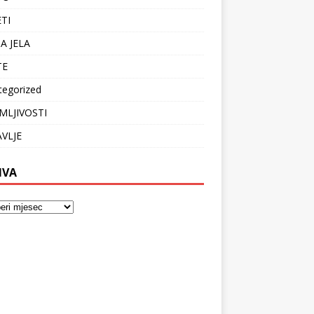
ETI
A JELA
TE
tegorized
MLJIVOSTI
VLJE
IVA