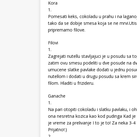
Kora
1.
Pomesati keks, cokoladu u prahu i na laganoj
tako da se dobije smesa koja se ne mrvi.Utisn
pripremamo filove.
Filovi
1.
Zagrejati nutellu stavljajuci je u posudu sa
zatim ovu smesu podeliti u dve posude na dv
umucene slatke pavlake dodati u jednu posu
nutellom i dodati u drugu posudu sa krem si
filom. Hladiti u frizideru.
Ganache
1.
Na pari otopiti cokoladu i slatku pavlaku, i 
ona nesretna kozica kao kod pudinga Kad je va
je vreme za prelivanje I to je to! Za neka 3-4
Prijatno!:)
2.