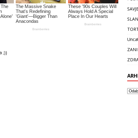
SAVJ
SLAN
TOR
Unca
ZANI
 ;))
ZDRA
ARH