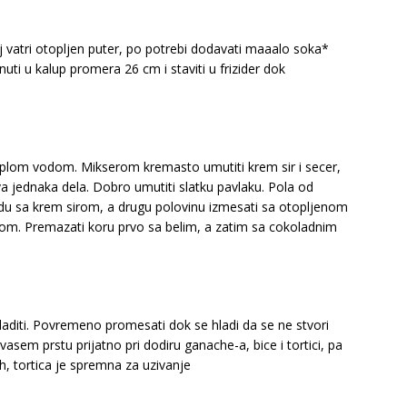
 vatri otopljen puter, po potrebi dodavati maaalo soka*
uti u kalup promera 26 cm i staviti u frizider dok
 toplom vodom. Mikserom kremasto umutiti krem sir i secer,
a jednaka dela. Dobro umutiti slatku pavlaku. Pola od
du sa krem sirom, a drugu polovinu izmesati sa otopljenom
rom. Premazati koru prvo sa belim, a zatim sa cokoladnim
ohladiti. Povremeno promesati dok se hladi da se ne stvori
sem prstu prijatno pri dodiru ganache-a, bice i tortici, pa
 h, tortica je spremna za uzivanje