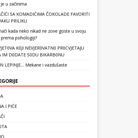
 je u začinima
ČIĆI SA KOMADIĆIMA ČOKOLADE FAVORITI
VAKU PRILIKU
nači kada neko nikad ne zove goste u svoju
 prema psihologiji?
VJET0VA K0JI NEVJER0VATN0 PR0CVJETAJU
 IM D0DATE S0DU BIKARB0NU
N LEPINJE… Mekane i vazdušaste
EGORIJE
TA
A I PIĆE
ČI
OTA
VO