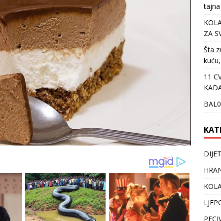
tajna
KOLA
ZA S
Šta z
kuću,
11 C
KADA
BAL0
KAT
DIJE
HRAN
KOLA
LJEP
PECI