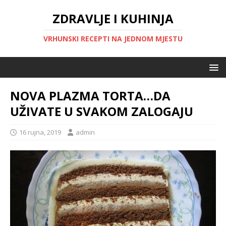
ZDRAVLJE I KUHINJA
VRHUNSKI RECEPTI NA JEDNOM MJESTU
NOVA PLAZMA TORTA…DA
UŽIVATE U SVAKOM ZALOGAJU
16 rujna, 2019
admin