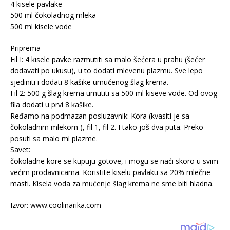
4 kisele pavlake
500 ml čokoladnog mleka
500 ml kisele vode
Priprema
Fil I: 4 kisele pavke razmutiti sa malo šećera u prahu (šećer
dodavati po ukusu), u to dodati mlevenu plazmu. Sve lepo
sjediniti i dodati 8 kašike umućenog šlag krema.
Fil 2: 500 g šlag krema umutiti sa 500 ml kiseve vode. Od ovog
fila dodati u prvi 8 kašike.
Ređamo na podmazan posluzavnik: Kora (kvasiti je sa
čokoladnim mlekom ), fil 1, fil 2. I tako još dva puta. Preko
posuti sa malo ml plazme.
Savet:
čokoladne kore se kupuju gotove, i mogu se naći skoro u svim
većim prodavnicama. Koristite kiselu pavlaku sa 20% mlečne
masti. Kisela voda za mućenje šlag krema ne sme biti hladna.
Izvor: www.coolinarika.com