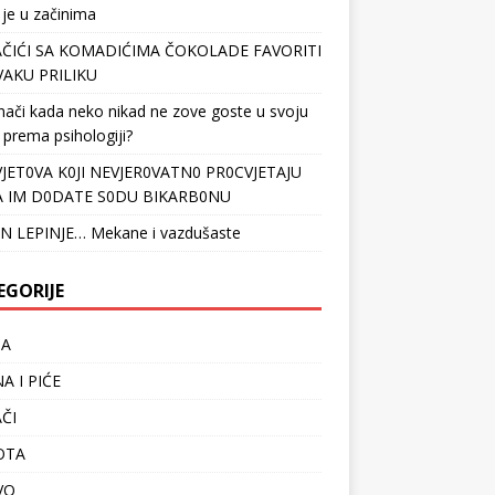
 je u začinima
ČIĆI SA KOMADIĆIMA ČOKOLADE FAVORITI
VAKU PRILIKU
nači kada neko nikad ne zove goste u svoju
 prema psihologiji?
VJET0VA K0JI NEVJER0VATN0 PR0CVJETAJU
 IM D0DATE S0DU BIKARB0NU
N LEPINJE… Mekane i vazdušaste
EGORIJE
TA
A I PIĆE
ČI
OTA
VO