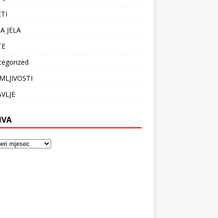
ETI
A JELA
TE
tegorized
MLJIVOSTI
VLJE
IVA