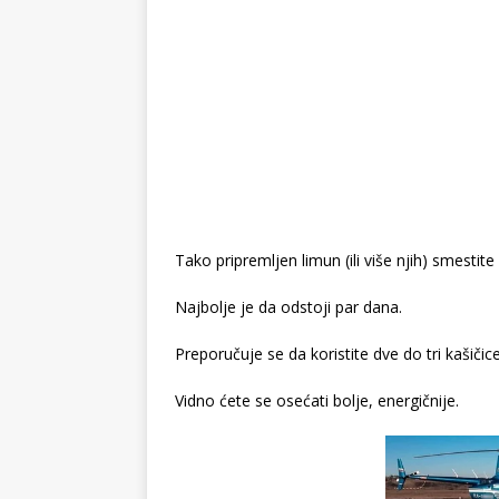
Tako pripremljen limun (ili više njih) smestite
Najbolje je da odstoji par dana.
Preporučuje se da koristite dve do tri kaši
Vidno ćete se osećati bolje, energičnije.