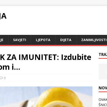
JA
JE
SAVJETI
LJEPOTA
DIJETA
ZANIMLJIVOSTI
 ZA IMUNITET: Izdubite
TRA
dom i…
0
NOV
OVAK
ŠNICL