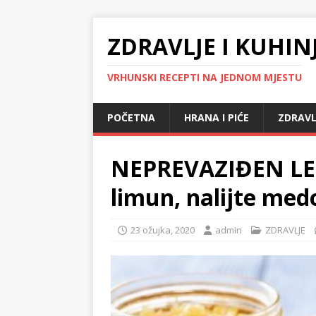
ZDRAVLJE I KUHIN
VRHUNSKI RECEPTI NA JEDNOM MJESTU
POČETNA
HRANA I PIĆE
ZDRAVL
NEPREVAZIĐEN LEK
limun, nalijte me
23 ožujka, 2020
admin
ZDRAVLJE