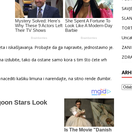
SAVJ
SLAN
TOR
Unca
ZANI
ta i iskašljavanja. Probajte da ga napravite, jednostavno je.
ZDRA
una izdubite, tako da ostane samo kora s tim što ćete vrh
ARH
nacediti kašiku limuna i narendajte, na sitno rende đumbir.