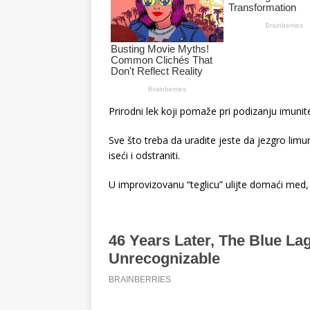
Prirodni lek koji pomaže pri podizanju imunite
Sve što treba da uradite jeste da jezgro lim
iseći i odstraniti.
U improvizovanu “teglicu” ulijte domaći med, 