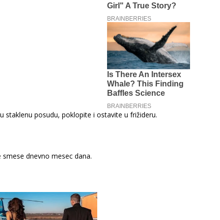
 u staklenu posudu, poklopite i ostavite u frižideru.
čice smese dnevno mesec dana.