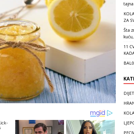
tajna
KOLA
ZA S
Šta z
kuću,
11 C
KADA
BAL0
KAT
DIJE
HRAN
KOLA
LJEP
PECI