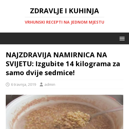
ZDRAVLJE I KUHINJA
VRHUNSKI RECEPTI NA JEDNOM MJESTU
NAJZDRAVIJA NAMIRNICA NA
SVIJETU: Izgubite 14 kilograma za
samo dvije sedmice!
6 travnja, 2019
admin