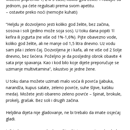
jednom, pa ćete regulisati prema svom apetitu.
– ostavite preko noći (nemojte kuhati)
“Heljdu je dozvoljeno jesti koliko god želite, bez začina,
sosova i soli (jedino može soja sos). U toku dana popiti 1l
kefira ili jogurta (ne više od 1%-1,6%). Pijte obavezno vode,
koliko god želite, ali ne manje od 1,5 litra dnevno. Uz vodu
sam pila i zeleni čaj. Dozvoljena je i kafa, ali ne više od 2 šolje
dnevno, bez šećera. Poželjno je da posljednji obrok obavite 4
sata prije spavanja. Kao i kod bilo koje dijete preporučuje se
uzimanje multivitamina”, iskustvo je jedne žene.
U toku dana možete uzimati malo voća ili povrća (jabuka,
narandža, kupus salate, zeleno povrće, suhe šljive, kašiku
meda). Možete jesti obareno zeleno povrće – špinat, brokule,
prokelj, grašak. Bez soli i drugih začina.
Heljdina dijeta nije gladovanje, ne bi trebalo da imate osjećaj
gladi.