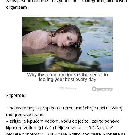
za dvije sedmice možete izgubiti i do 14 kilograma, ali i očistiti
organizam.
Priprema:
– nabavite heljdu proprženu u zrnu, možete je naći u svakoj
radnji zdrave hrane.
– zalijte je kipućom vodom, vodu ocijedite i zalijte ponovo
kipućom vodom ((1 čaša heljde u zrnu – 1,5 čaša vode).
Možete pripremiti 1, 2 ili 3 čaše, koliko god želite. Probajte sa