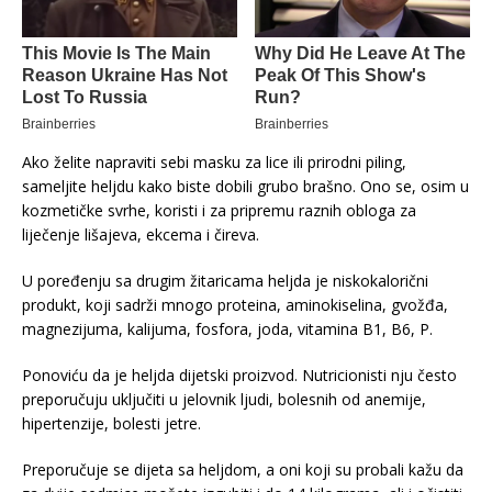
Ako želite napraviti sebi masku za lice ili prirodni piling,
sameljite heljdu kako biste dobili grubo brašno. Ono se, osim u
kozmetičke svrhe, koristi i za pripremu raznih obloga za
liječenje lišajeva, ekcema i čireva.
U poređenju sa drugim žitaricama heljda je niskokalorični
produkt, koji sadrži mnogo proteina, aminokiselina, gvožđa,
magnezijuma, kalijuma, fosfora, joda, vitamina B1, B6, P.
Ponoviću da je heljda dijetski proizvod. Nutricionisti nju često
preporučuju uključiti u jelovnik ljudi, bolesnih od anemije,
hipertenzije, bolesti jetre.
Preporučuje se dijeta sa heljdom, a oni koji su probali kažu da