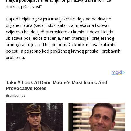
Heljda poboljšava memoriju, te ju nazivaju idealnom za
mozak, piše “Novi“.
Čaj od heljdinog cvijeta ima ljekovito dejstvo na disajne
organe i pluća (kašalj, sluz, katar), a mješavina listova i
cvijetova heljde liječi aterosklerozu krvnih sudova. Heljda
ublazava posljedice zračenja, hemioterapije i pretjeranog
umnog rada. Jela od heljde pomažu kod kardiovaskularnih
bolesti, a posebno kod povišenog krvnog pritiska i probavnih
problema.