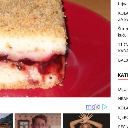
tajna
KOLA
ZA S
Šta z
kuću,
11 C
KADA
BAL0
KAT
DIJE
HRAN
KOLA
LJEP
PECI