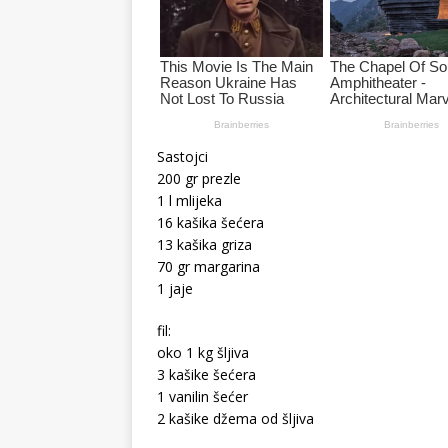
Sastojci
200 gr prezle
1 l mlijeka
16 kašika šećera
13 kašika griza
70 gr margarina
1 jaje
fil:
oko 1 kg šljiva
3 kašike šećera
1 vanilin šećer
2 kašike džema od šljiva