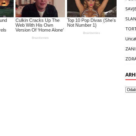
SAVJ
SLAN
TOR
Unca
ZANI
ZDRA
ARH