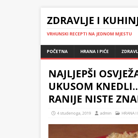
ZDRAVLJE I KUHIN
VRHUNSKI RECEPTI NA JEDNOM MJESTU
POČETNA
HRANA I PIĆE
ZDRAVL
NAJLJEPŠI OSVJEŽ
UKUSOM KNEDLI…
RANIJE NISTE ZNA
4 studenoga, 2019
admin
HRANA I 