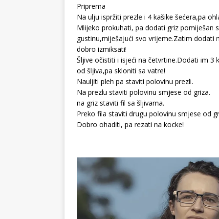
Priprema
Na ulju ispržiti prezle i 4 kašike šećera,pa ohla
Mlijeko prokuhati, pa dodati griz pomiješan s
gustinu,miješajući svo vrijeme.Zatim dodati m
dobro izmiksati!
Šljive očistiti i isjeći na četvrtine.Dodati im 
od šljiva,pa skloniti sa vatre!
Nauljiti pleh pa staviti polovinu prezli.
Na prezlu staviti polovinu smjese od griza.
na griz staviti fil sa šljivama.
Preko fila staviti drugu polovinu smjese od gri
Dobro ohaditi, pa rezati na kocke!