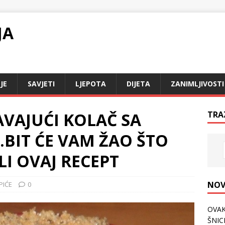
JA
JE
SAVJETI
LJEPOTA
DIJETA
ZANIMLJIVOSTI
AVAJUĆI KOLAČ SA
TRA
BIT ĆE VAM ŽAO ŠTO
LI OVAJ RECEPT
NOV
PIĆE
0
OVAK
ŠNICL