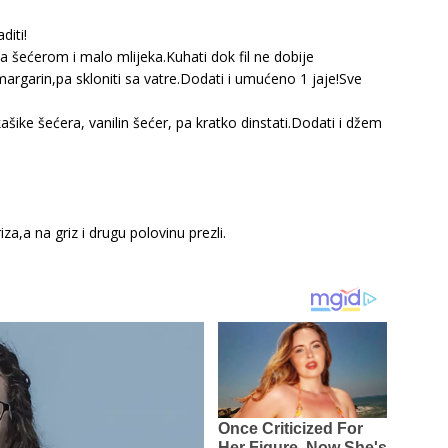
diti!
a šećerom i malo mlijeka.Kuhati dok fil ne dobije
argarin,pa skloniti sa vatre.Dodati i umućeno 1 jaje!Sve
3 kašike šećera, vanilin šećer, pa kratko dinstati.Dodati i džem
za,a na griz i drugu polovinu prezli.