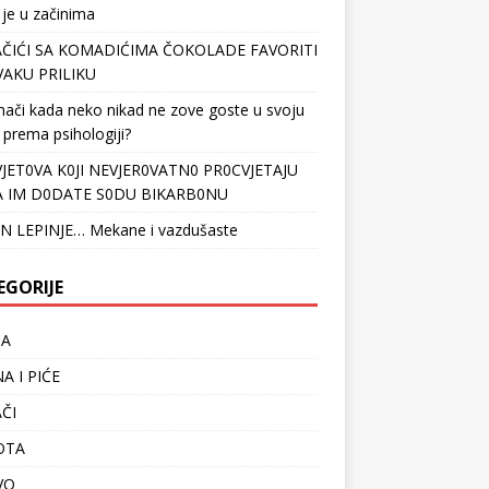
 je u začinima
ČIĆI SA KOMADIĆIMA ČOKOLADE FAVORITI
VAKU PRILIKU
nači kada neko nikad ne zove goste u svoju
 prema psihologiji?
VJET0VA K0JI NEVJER0VATN0 PR0CVJETAJU
 IM D0DATE S0DU BIKARB0NU
N LEPINJE… Mekane i vazdušaste
EGORIJE
TA
A I PIĆE
ČI
OTA
VO