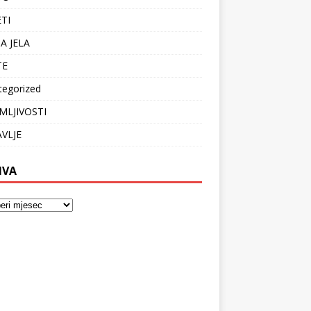
ETI
A JELA
TE
tegorized
MLJIVOSTI
VLJE
IVA