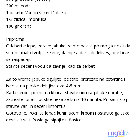
200 ml vode
1 paketic Vanilin šećer Dolcela
1/3 zlicica limontusa
100 gr oraha
Priprema
Odaberite lepe, zdrave jabuke, samo pazite po mogucnosti da
su one malo tvrdje, zelene, da nije ajdaret ili delises, one brze
se raspadaju.
Stavite secer i vodu da zavrije, kao za serbet.
Za to vreme jabuke oguljite, ocistite, prerezite na cetvrtine i
isecite na ploske debljine oko 4-5 mm.
Kada serbet pocne da kljuca, stavite unutra jabuke i orahe,
zatresite lonac i pustite neka se kuha 10 minuta. Pri sam kraj
stavite vanilin secer i limontus.
Gotovo je. Pokrijte lonac kuhinjskom krpom i ostavite ga tako
desetak sati. Posle ga sipajte u flasice.