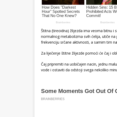
Štitna (tireoidna) žlijezda ima veoma bitnu 
normalnog metabolizma svih ćelija, utiče na p
frekvenciju srčane aktivnosti, a samim tim na 
Za liječenje štitne žlijezde pomoći će čaj i 
Čaj pripremiti na uobičajen nacin, jednu malu
vode i ostaviti da odstoji svega nekoliko minu