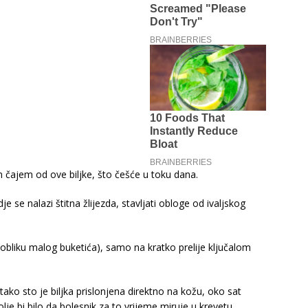
im čajem od ove biljke, što češće u toku dana.
dje se nalazi štitna žlijezda, stavljati obloge od ivaljskog
u obliku malog buketića), samo na kratko prelije ključalom
tako sto je biljka prislonjena direktno na kožu, oko sat
e bi bilo da bolesnik za to vrijeme miruje u krevetu.