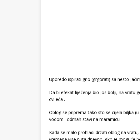
Uporedo ispirati grlo (grgorati) sa nesto jač
Da bi efekat liječenja bio jos bolji, na vratu g
cvijeća .
Oblog se priprema tako sto se cijela biljka (
vodom i odmah stavi na maramicu.
Kada se malo prohladi držati oblog na vratu, 
vremena vise puta dnevno. Ako je moguće bolj