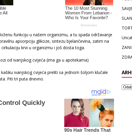
SAVJ
SLAN
TOR
i složenu funkciju u našem organizmu, a tu spada održavanje
Unca
ravilnu apsorpciju glikoze, sintezu bjelančevina, zatim na
ZANI
cirkulaciju krvi u organizmu i još dosta toga.
ZDRA
oblozi od ivanjskog cvijeća (ima ga u apotekama)
ARH
 kašiku ivanjskog cvijeća preliti sa jednom šoljom klučale
ta. Piti tri puta dnevno.