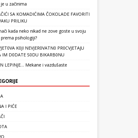
 je u začinima
ČIĆI SA KOMADIĆIMA ČOKOLADE FAVORITI
VAKU PRILIKU
nači kada neko nikad ne zove goste u svoju
 prema psihologiji?
VJET0VA K0JI NEVJER0VATN0 PR0CVJETAJU
 IM D0DATE S0DU BIKARB0NU
N LEPINJE… Mekane i vazdušaste
EGORIJE
TA
A I PIĆE
ČI
OTA
VO