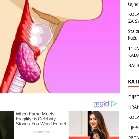
tajna
KOLA
ZA S
Šta z
kuću,
11 C
KADA
BAL0
KAT
DIJE
HRAN
KOLA
LJEP
PECI