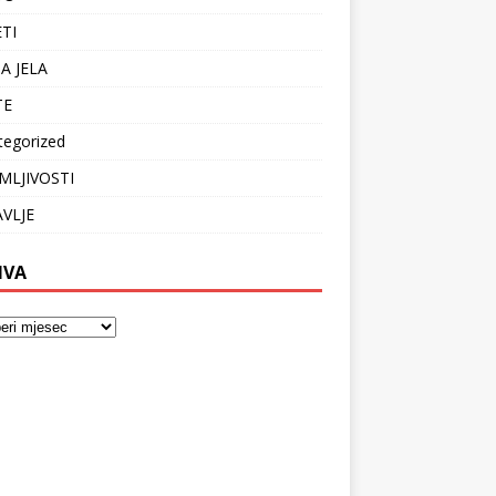
ETI
A JELA
TE
tegorized
MLJIVOSTI
VLJE
IVA