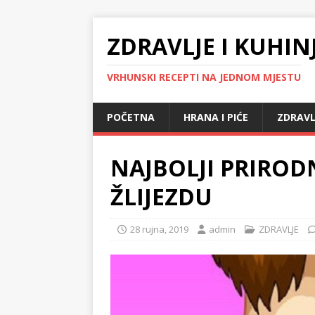
ZDRAVLJE I KUHIN
VRHUNSKI RECEPTI NA JEDNOM MJESTU
POČETNA
HRANA I PIĆE
ZDRAVL
NAJBOLJI PRIRODN
ŽLIJEZDU
28 rujna, 2019
admin
ZDRAVLJE