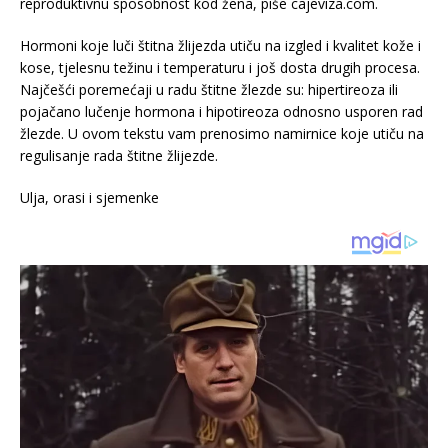
reproduktivnu sposobnost kod žena, piše cajeviza.com.
Hormoni koje luči štitna žlijezda utiču na izgled i kvalitet kože i
kose, tjelesnu težinu i temperaturu i još dosta drugih procesa.
Najčešći poremećaji u radu štitne žlezde su: hipertireoza ili
pojačano lučenje hormona i hipotireoza odnosno usporen rad
žlezde. U ovom tekstu vam prenosimo namirnice koje utiču na
regulisanje rada štitne žlijezde.
Ulja, orasi i sjemenke