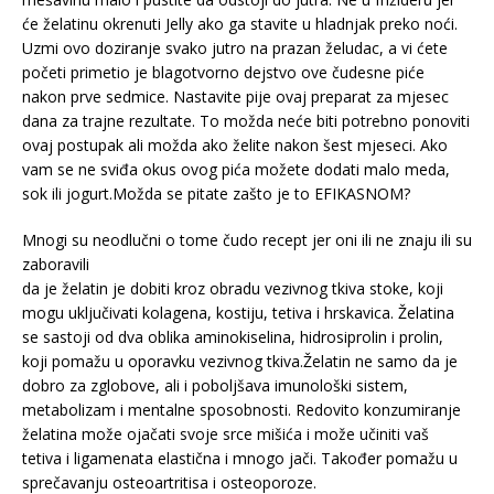
će želatinu okrenuti Jelly ako ga stavite u hladnjak preko noći.
Uzmi ovo doziranje svako jutro na prazan želudac, a vi ćete
početi primetio je blagotvorno dejstvo ove čudesne piće
nakon prve sedmice. Nastavite pije ovaj preparat za mjesec
dana za trajne rezultate. To možda neće biti potrebno ponoviti
ovaj postupak ali možda ako želite nakon šest mjeseci. Ako
vam se ne sviđa okus ovog pića možete dodati malo meda,
sok ili jogurt.Možda se pitate zašto je to EFIKASNOM?
Mnogi su neodlučni o tome čudo recept jer oni ili ne znaju ili su
zaboravili
da je želatin je dobiti kroz obradu vezivnog tkiva stoke, koji
mogu uključivati kolagena, kostiju, tetiva i hrskavica. Želatina
se sastoji od dva oblika aminokiselina, hidrosiprolin i prolin,
koji pomažu u oporavku vezivnog tkiva.Želatin ne samo da je
dobro za zglobove, ali i poboljšava imunološki sistem,
metabolizam i mentalne sposobnosti. Redovito konzumiranje
želatina može ojačati svoje srce mišića i može učiniti vaš
tetiva i ligamenata elastična i mnogo jači. Također pomažu u
sprečavanju osteoartritisa i osteoporoze.