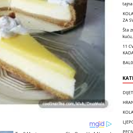
tajna
KOLA
ZA S
Šta z
kuću,
11 C
KADA
BAL0
KAT
DIJE
HRAN
KOLA
LJEP
PECI