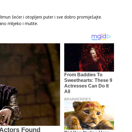
limun šećer i otopljeni puter i sve dobro promiješajte.
no mlijeko i mutite.