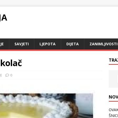
JA
JE
SAVJETI
LJEPOTA
DIJETA
ZANIMLJIVOSTI
kolač
TRA
ĆE
0
NOV
OVAK
ŠNICL