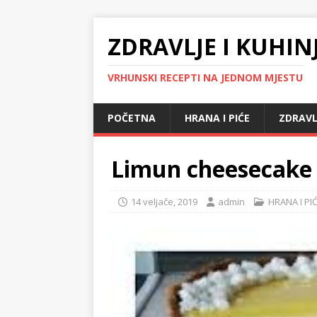
ZDRAVLJE I KUHIN
VRHUNSKI RECEPTI NA JEDNOM MJESTU
POČETNA
HRANA I PIĆE
ZDRAVL
Limun cheesecake 
14 veljače, 2019
admin
HRANA I PI