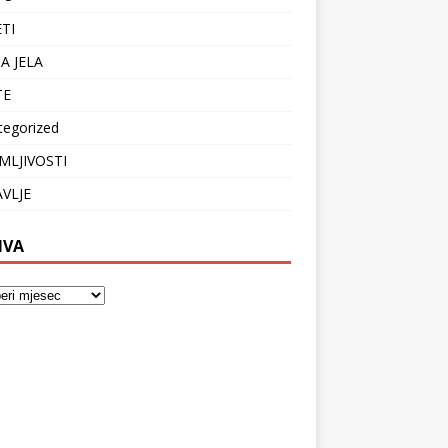
ETI
A JELA
TE
tegorized
MLJIVOSTI
VLJE
IVA