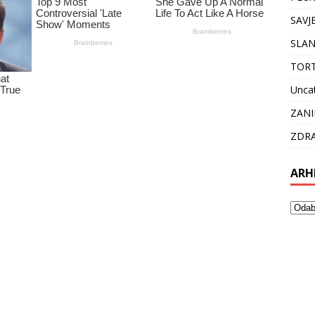
SAVJ
SLAN
TOR
Unca
ZANI
ZDRA
ARH