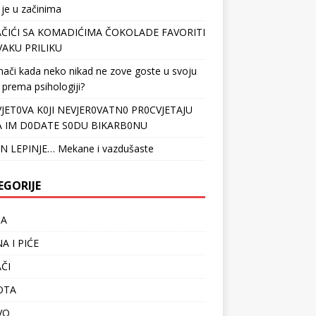
 je u začinima
ČIĆI SA KOMADIĆIMA ČOKOLADE FAVORITI
VAKU PRILIKU
nači kada neko nikad ne zove goste u svoju
 prema psihologiji?
VJET0VA K0JI NEVJER0VATN0 PR0CVJETAJU
 IM D0DATE S0DU BIKARB0NU
N LEPINJE… Mekane i vazdušaste
EGORIJE
TA
A I PIĆE
ČI
OTA
VO