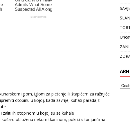
SAVJ
SLAN
TOR
Unca
ZANI
ZDRA
ARH
i kuharskom iglom, iglom za pletenje ili štapićem za ražnjiće
ripremiti otopinu u kojoj, kada zavrije, kuhati paradajz
ute.
i zaliti ih otopinom u kojoj su se kuhale
ili košaru obloženu nekom tkaninom, pokriti s tanjurićima