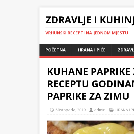
ZDRAVLJE I KUHIN
VRHUNSKI RECEPTI NA JEDNOM MJESTU
POČETNA
HRANA I PIĆE
ZDRAVL
KUHANE PAPRIKE
RECEPTU GODINA
PAPRIKE ZA ZIMU
6 listopada, 2019
admin
HRANA I P