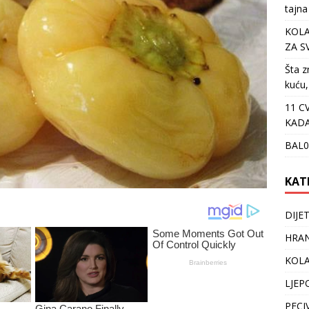
tajna
KOLA
ZA S
Šta z
kuću,
11 C
KADA
BAL0
KAT
DIJE
HRAN
KOLA
LJEP
PECI