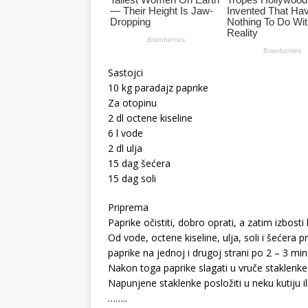
Sastojci
10 kg paradajz paprike
Za otopinu
2 dl octene kiseline
6 l vode
2 dl ulja
15 dag šećera
15 dag soli
Priprema
Paprike očistiti, dobro oprati, a zatim izbost
Od vode, octene kiseline, ulja, soli i šećera p
paprike na jednoj i drugoj strani po 2 – 3 min
Nakon toga paprike slagati u vruče staklenke 
Napunjene staklenke posložiti u neku kutiju 
……..