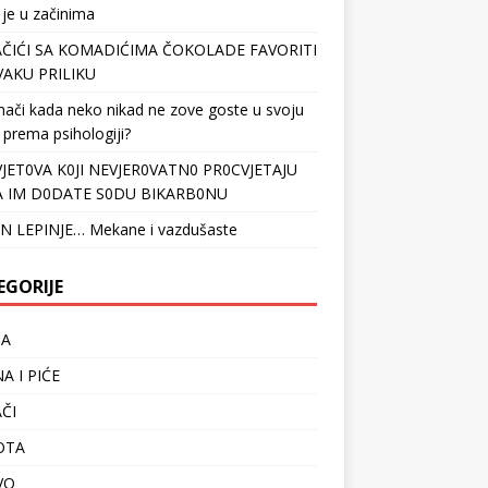
 je u začinima
ČIĆI SA KOMADIĆIMA ČOKOLADE FAVORITI
VAKU PRILIKU
nači kada neko nikad ne zove goste u svoju
 prema psihologiji?
VJET0VA K0JI NEVJER0VATN0 PR0CVJETAJU
 IM D0DATE S0DU BIKARB0NU
N LEPINJE… Mekane i vazdušaste
EGORIJE
TA
A I PIĆE
ČI
OTA
VO