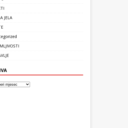
ETI
A JELA
TE
tegorized
MLJIVOSTI
VLJE
IVA