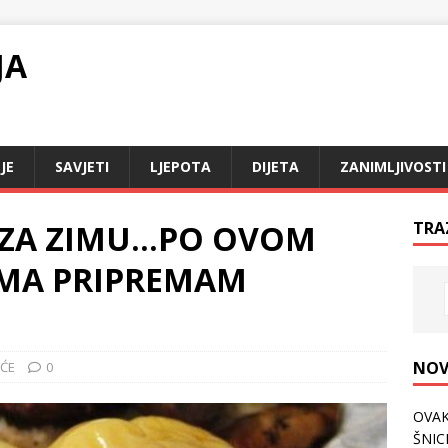
JA
JE
SAVJETI
LJEPOTA
DIJETA
ZANIMLJIVOSTI
 ZA ZIMU…PO OVOM
TRA
MA PRIPREMAM
NOV
IĆE
0
OVAK
ŠNICL