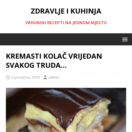
ZDRAVLJE I KUHINJA
VRHUNSKI RECEPTI NA JEDNOM MJESTU
KREMASTI KOLAČ VRIJEDAN
SVAKOG TRUDA…
3 prosinca, 2019
admin