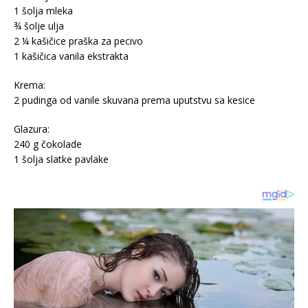
1 šolja mleka
¾ šolje ulja
2 ¼ kašičice praška za pecivo
1 kašičica vanila ekstrakta
Krema:
2 pudinga od vanile skuvana prema uputstvu sa kesice
Glazura:
240 g čokolade
1 šolja slatke pavlake