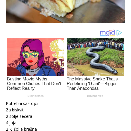
Potrebni sastojci
Za biskvit:
2 šolje šećera
4 jaja
2 ½ šolje brašna