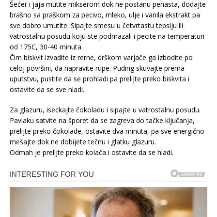
Šećer i jaja mutite mikserom dok ne postanu penasta, dodajte
brašno sa praškom za pecivo, mleko, ulje i vanila ekstrakt pa
sve dobro umutite. Sipajte smesu u četvrtastu tepsiju ili
vatrostalnu posudu koju ste podmazali i pecite na temperaturi
od 175C, 30-40 minuta.
Čim biskvit izvadite iz rerne, drškom varjače ga izbodite po
celoj površini, da napravite rupe. Puding skuvajte prema
uputstvu, pustite da se prohladi pa prelijte preko biskvita i
ostavite da se sve hladi.
Za glazuru, iseckajte čokoladu i sipajte u vatrostalnu posudu.
Pavlaku satvite na šporet da se zagreva do tačke ključanja,
prelijte preko čokolade, ostavite dva minuta, pa sve energično
mešajte dok ne dobijete tečnu i glatku glazuru.
Odmah je prelijte preko kolača i ostavite da se hladi.