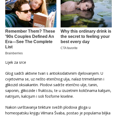
Lijek za srce
Glog sadrži aktivne tvari s antioksidativnim djelovanjem. U
cvjetovima se, uz nešto eteričnog ulja, nalazi trimetilamin i
glikozid oksiakantin. Plodovi sadrže eterično ulje, tanin,
saponin, glikozide i fruktozu, te u izuzetnim količinama kalijum,
natrijum, kalcijum i soli fosforne kiseline.
Nakon uvrštavanja tinkture svežih plodova gloga u
homeopatsku knjigu Vilmara Švaba, postao je popularna biljka