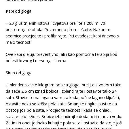
Kapi od gloga
– 20 g usitnjenih listova i cvjetova prelijte s 200 ml 70
postotnog alkohola. Povremeno promiješajte. Nakon tri
sedmice procjedite i profiltrirajte. Piti dvadeset kapi dnevno s
malo tečnosti.
Ove kapi djeluju preventivno, ali i kao pomoćna terapija kod
bolesti krvnog i nervnog sistema.
Sirup od gloga
U blender stavite kilogram bobica gloga, prelijte s vodom tako
da seže 2,5 cm iznad bobica. Izblendirajte i ostavite tako 24
sata. Stavite to na laganu vatru, a kada počne lagano ključati,
ostavite neka se krčka pola sata. Smanjite ringlu i pustite da
odstoji još pola sata. Procjedite tečnost i kada se ohladi,
stavite je u fržider. Bobice izblendirajte dodajući im novu vodu.
Zatim ih opet jednako kuhajte pola sata i ostavite da stoje još