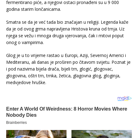
fermentirano piće, a njegovi ostaci pronađeni su u 9 000
godina starim lončanicama.
Smatra se da je već tada bio značajan u religiji. Legenda kaže
da je od ovog grma napravljena Hristova kruna od trnja. Uz
njega se vežu i mnoga druga vjerovanja, čak i mitovi poput
onog o vampirima.
Glog je u to vrijeme rastao u Europi, Aziji, Severnoj Americi i
Mediteranu, ali danas je proširen po čitavom svijetu. Poznat je
i pod nazivima bijela drača, bijeli trn, glogić, glogovac,
glogovina, oštri trn, trnka, žetica, glagovna glog, gloginja,
medvjedove hruške.