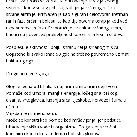
Ova biljka široko se koristi za održavanje zdravlja krvnog
sistema, kod visokog pritiska, slabljenja srčanog mišića i
srčane aritmije. Prihvaćen je kao siguran i delotvoran tretman
ranih faza srčanih bolesti, te kao djelotvorna terapija kod već
uznapredovalih faza. Preporučuje se nakon srčanog udara,
budući da povećava prokrvljenost koronarnih krvnih sudova.
Pospješuje aktivnost i bolju ishranu ćelija srčanog mišića.
Uopšteno bi svako iznad 50 godina trebao povremeno uzimati
tinkturu gloga.
Druge primjene gloga
Glog je jedna od biljaka s najjačim smirujućim dejstvom.
Pomaže kod umora, manjka energije, lošeg sna, teškog
disanja, vrtoglavica, lupanja srca, tjeskobe, nervoze i šuma u
ušima.
Vrijedan je i u menopauzi.
Može se koristiti kao pomoć kod mršavljenja, jer podstiče
izbacivanje viška vode iz organizma. To ga svojstvo čini
korisnim i kod celulita, edema i bolesti zglobova.