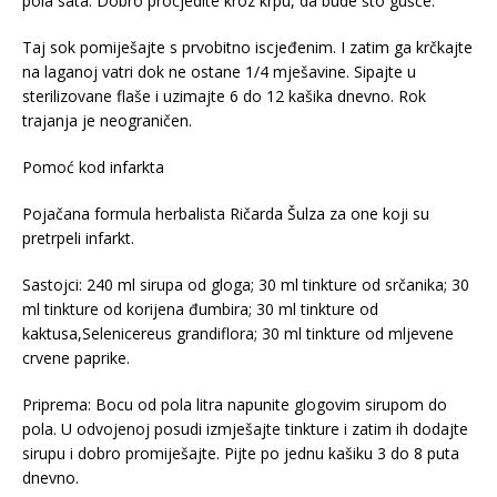
pola sata. Dobro procjedite kroz krpu, da bude što gušće.
Taj sok pomiješajte s prvobitno iscjeđenim. I zatim ga krčkajte
na laganoj vatri dok ne ostane 1/4 mješavine. Sipajte u
sterilizovane flaše i uzimajte 6 do 12 kašika dnevno. Rok
trajanja je neograničen.
Pomoć kod infarkta
Pojačana formula herbalista Ričarda Šulza za one koji su
pretrpeli infarkt.
Sastojci: 240 ml sirupa od gloga; 30 ml tinkture od srčanika; 30
ml tinkture od korijena đumbira; 30 ml tinkture od
kaktusa,Selenicereus grandiflora; 30 ml tinkture od mljevene
crvene paprike.
Priprema: Bocu od pola litra napunite glogovim sirupom do
pola. U odvojenoj posudi izmješajte tinkture i zatim ih dodajte
sirupu i dobro promiješajte. Pijte po jednu kašiku 3 do 8 puta
dnevno.