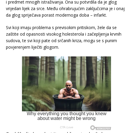
i predmet mnogih istraživanja. Ona su potvrdila da je glog
vrijedan lijek za srce. Među ohrabrujućim zaključcima je i onaj
da glog spriječava porast modernoga doba – infarkt.
Svi koji imaju problema s previsokim pritiskom, žele da se
zaštite od opasnosti visokog holesterola i začepljenja krvnih
sudova, te svi koji pate od srčanih kriza, mogu se s punim
povjerenjem liječiti glogom.