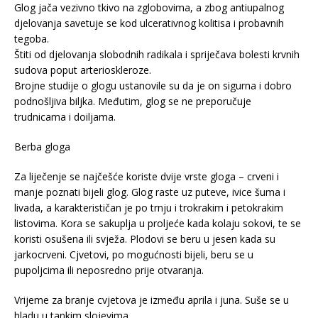
Glog jača vezivno tkivo na zglobovima, a zbog antiupalnog
djelovanja savetuje se kod ulcerativnog kolitisa i probavnih
tegoba.
Štiti od djelovanja slobodnih radikala i spriječava bolesti krvnih
sudova poput arterioskleroze.
Brojne studije o glogu ustanovile su da je on sigurna i dobro
podnošljiva biljka. Međutim, glog se ne preporučuje
trudnicama i doiljama.
Berba gloga
Za liječenje se najčešće koriste dvije vrste gloga – crveni i
manje poznati bijeli glog. Glog raste uz puteve, ivice šuma i
livada, a karakterističan je po trnju i trokrakim i petokrakim
listovima. Kora se sakuplja u proljeće kada kolaju sokovi, te se
koristi osušena ili svježa. Plodovi se beru u jesen kada su
jarkocrveni. Cjvetovi, po mogućnosti bijeli, beru se u
pupoljcima ili neposredno prije otvaranja.
Vrijeme za branje cvjetova je između aprila i juna. Suše se u
hladu u tankim slojevima.