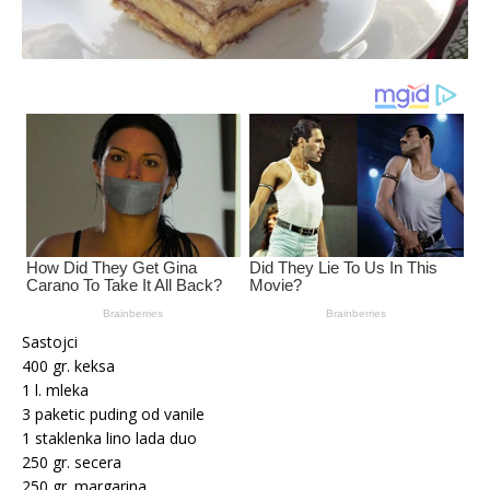
Sastojci
400 gr. keksa
1 l. mleka
3 paketic puding od vanile
1 staklenka lino lada duo
250 gr. secera
250 gr. margarina