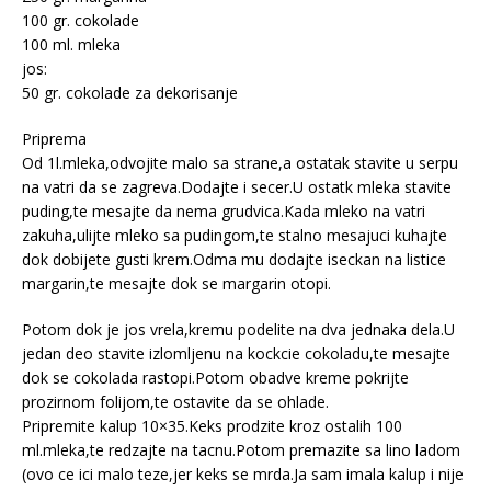
100 gr. cokolade
100 ml. mleka
jos:
50 gr. cokolade za dekorisanje
Priprema
Od 1l.mleka,odvojite malo sa strane,a ostatak stavite u serpu
na vatri da se zagreva.Dodajte i secer.U ostatk mleka stavite
puding,te mesajte da nema grudvica.Kada mleko na vatri
zakuha,ulijte mleko sa pudingom,te stalno mesajuci kuhajte
dok dobijete gusti krem.Odma mu dodajte iseckan na listice
margarin,te mesajte dok se margarin otopi.
Potom dok je jos vrela,kremu podelite na dva jednaka dela.U
jedan deo stavite izlomljenu na kockcie cokoladu,te mesajte
dok se cokolada rastopi.Potom obadve kreme pokrijte
prozirnom folijom,te ostavite da se ohlade.
Pripremite kalup 10×35.Keks prodzite kroz ostalih 100
ml.mleka,te redzajte na tacnu.Potom premazite sa lino ladom
(ovo ce ici malo teze,jer keks se mrda.Ja sam imala kalup i nije