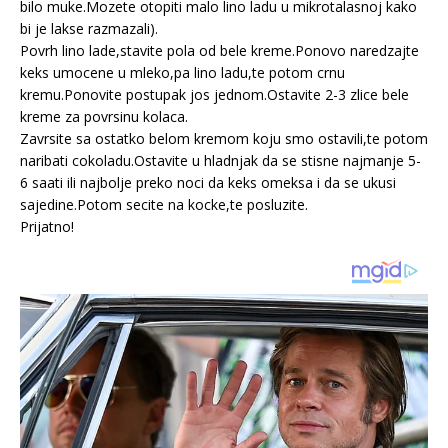
bilo muke.Mozete otopiti malo lino ladu u mikrotalasnoj kako
bi je lakse razmazali).
Povrh lino lade,stavite pola od bele kreme.Ponovo naredzajte
keks umocene u mleko,pa lino ladu,te potom crnu
kremu.Ponovite postupak jos jednom.Ostavite 2-3 zlice bele
kreme za povrsinu kolaca.
Zavrsite sa ostatko belom kremom koju smo ostavili,te potom
naribati cokoladu.Ostavite u hladnjak da se stisne najmanje 5-
6 saati ili najbolje preko noci da keks omeksa i da se ukusi
sajedine.Potom secite na kocke,te posluzite.
Prijatno!