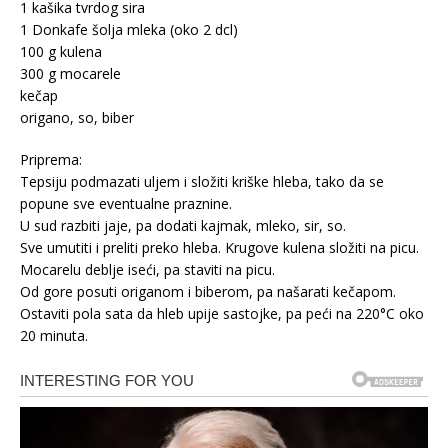
1 kašika tvrdog sira
1 Donkafe šolja mleka (oko 2 dcl)
100 g kulena
300 g mocarele
kečap
origano, so, biber
Priprema:
Tepsiju podmazati uljem i složiti kriške hleba, tako da se
popune sve eventualne praznine.
U sud razbiti jaje, pa dodati kajmak, mleko, sir, so.
Sve umutiti i preliti preko hleba. Krugove kulena složiti na picu.
Mocarelu deblje iseći, pa staviti na picu.
Od gore posuti origanom i biberom, pa našarati kečapom.
Ostaviti pola sata da hleb upije sastojke, pa peći na 220°C oko
20 minuta.