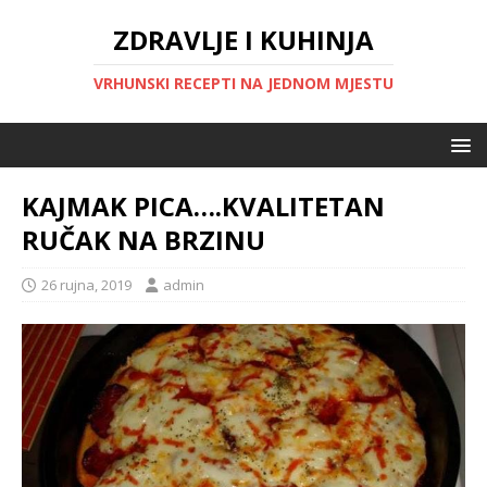
ZDRAVLJE I KUHINJA
VRHUNSKI RECEPTI NA JEDNOM MJESTU
KAJMAK PICA….KVALITETAN
RUČAK NA BRZINU
26 rujna, 2019
admin